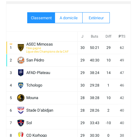
Classement
A domicile
Extèrieur
J
Buts
Diff
PTS
V
ASEC Mimosas
1
30
50:21
29
62
19
Titre gagné
Ligue des Champions de la CAF
San Pédro
2
29
40:30
10
49
13
AFAD-Plateau
3
29
38:24
14
47
13
Tchologo
4
30
29:28
1
46
12
Mouna
5
28
38:28
10
42
12
Stade D'abidjan
6
28
28:26
2
40
11
Sol
7
29
33:43
-10
40
12
CO Korhogo
8
29
30:30
0
38
10