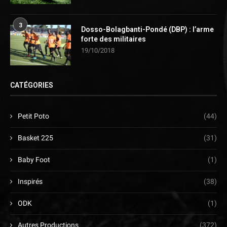
3
Dosso-Bolagbanti-Pondé (DBP) : l’arme
forte des militaires
19/10/2018
CATÉGORIES
Petit Poto
(44)
Basket 225
(31)
Baby Foot
(1)
Inspirés
(38)
ODK
(1)
Autres Productions
(372)