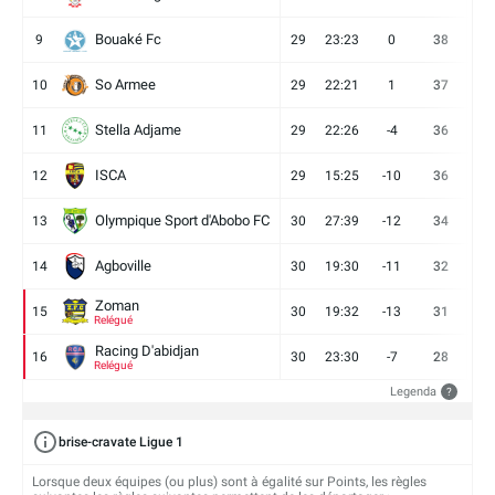
Bouaké Fc
9
29
23:23
0
38
9
So Armee
10
29
22:21
1
37
9
Stella Adjame
11
29
22:26
-4
36
9
ISCA
12
29
15:25
-10
36
10
Olympique Sport d'Abobo FC
13
30
27:39
-12
34
9
Agboville
14
30
19:30
-11
32
7
Zoman
15
30
19:32
-13
31
7
Relégué
Racing D'abidjan
16
30
23:30
-7
28
6
Relégué
Legenda
?
brise-cravate Ligue 1
Lorsque deux équipes (ou plus) sont à égalité sur Points, les règles