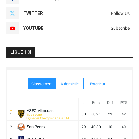
TWITTER
Follow Us
YOUTUBE
Subscribe
LIGUE 1 CI
Classement
A domicile
Extèrieur
J
Buts
Diff
PTS
V
ASEC Mimosas
1
30
50:21
29
62
19
Titre gagné
Ligue des Champions de la CAF
San Pédro
2
29
40:30
10
49
13