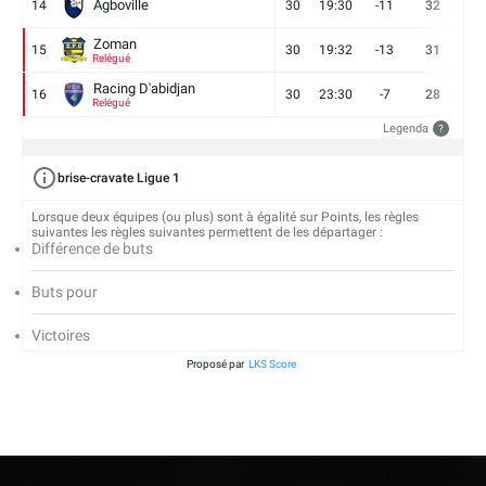
Agboville
14
30
19:30
-11
32
7
Zoman
15
30
19:32
-13
31
7
Relégué
Racing D'abidjan
16
30
23:30
-7
28
6
Relégué
Legenda
?
brise-cravate Ligue 1
Lorsque deux équipes (ou plus) sont à égalité sur Points, les règles
suivantes les règles suivantes permettent de les départager :
Différence de buts
Buts pour
Victoires
Proposé par
LKS Score