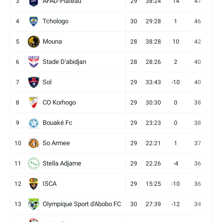
AFAD-Plateau
3
29
38:24
14
47
13
Tchologo
4
30
29:28
1
46
12
Mouna
5
28
38:28
10
42
12
Stade D'abidjan
6
28
28:26
2
40
11
Sol
7
29
33:43
-10
40
12
CO Korhogo
8
29
30:30
0
38
10
Bouaké Fc
9
29
23:23
0
38
9
So Armee
10
29
22:21
1
37
9
Stella Adjame
11
29
22:26
-4
36
9
ISCA
12
29
15:25
-10
36
10
Olympique Sport d'Abobo FC
13
30
27:39
-12
34
9