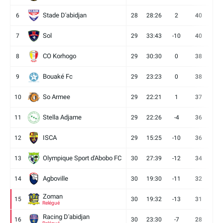
Stade D'abidjan
6
28
28:26
2
40
11
Sol
7
29
33:43
-10
40
12
CO Korhogo
8
29
30:30
0
38
10
Bouaké Fc
9
29
23:23
0
38
9
So Armee
10
29
22:21
1
37
9
Stella Adjame
11
29
22:26
-4
36
9
ISCA
12
29
15:25
-10
36
10
Olympique Sport d'Abobo FC
13
30
27:39
-12
34
9
Agboville
14
30
19:30
-11
32
7
Zoman
15
30
19:32
-13
31
7
Relégué
Racing D'abidjan
16
30
23:30
-7
28
6