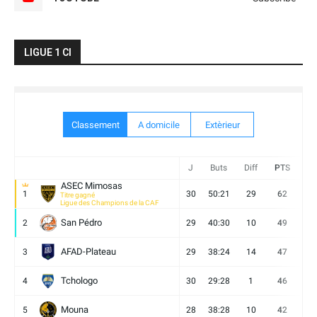
LIGUE 1 CI
Classement
A domicile
Extèrieur
J
Buts
Diff
PTS
V
ASEC Mimosas
1
30
50:21
29
62
19
Titre gagné
Ligue des Champions de la CAF
San Pédro
2
29
40:30
10
49
13
AFAD-Plateau
3
29
38:24
14
47
13
Tchologo
4
30
29:28
1
46
12
Mouna
5
28
38:28
10
42
12