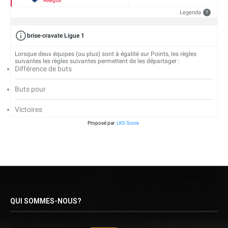
Relégué
Legenda
?
brise-cravate Ligue 1
Lorsque deux équipes (ou plus) sont à égalité sur Points, les règles
suivantes les règles suivantes permettent de les départager :
Différence de buts
Buts pour
Victoires
Proposé par
LKS Score
QUI SOMMES-NOUS?