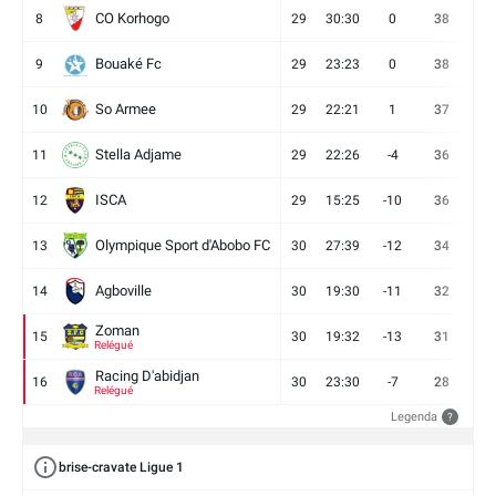
CO Korhogo
8
29
30:30
0
38
10
Bouaké Fc
9
29
23:23
0
38
9
So Armee
10
29
22:21
1
37
9
Stella Adjame
11
29
22:26
-4
36
9
ISCA
12
29
15:25
-10
36
10
Olympique Sport d'Abobo FC
13
30
27:39
-12
34
9
Agboville
14
30
19:30
-11
32
7
Zoman
15
30
19:32
-13
31
7
Relégué
Racing D'abidjan
16
30
23:30
-7
28
6
Relégué
Legenda
?
brise-cravate Ligue 1