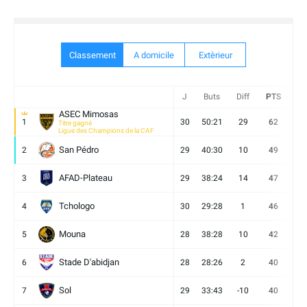
Classement
A domicile
Extèrieur
J
Buts
Diff
PTS
V
ASEC Mimosas
1
30
50:21
29
62
19
Titre gagné
Ligue des Champions de la CAF
San Pédro
2
29
40:30
10
49
13
AFAD-Plateau
3
29
38:24
14
47
13
Tchologo
4
30
29:28
1
46
12
Mouna
5
28
38:28
10
42
12
Stade D'abidjan
6
28
28:26
2
40
11
Sol
7
29
33:43
-10
40
12