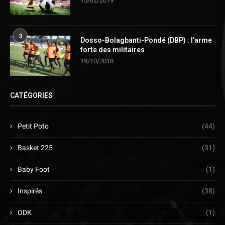
15/02/2019
3
Dosso-Bolagbanti-Pondé (DBP) : l’arme
forte des militaires
19/10/2018
CATÉGORIES
Petit Poto
(44)
Basket 225
(31)
Baby Foot
(1)
Inspirés
(38)
ODK
(1)