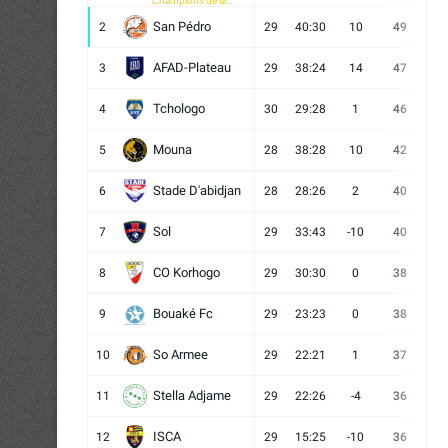
Champions de la
CAF
San Pédro
2
29
40:30
10
49
13
AFAD-Plateau
3
29
38:24
14
47
13
Tchologo
4
30
29:28
1
46
12
Mouna
5
28
38:28
10
42
12
Stade D'abidjan
6
28
28:26
2
40
11
Sol
7
29
33:43
-10
40
12
CO Korhogo
8
29
30:30
0
38
10
Bouaké Fc
9
29
23:23
0
38
9
So Armee
10
29
22:21
1
37
9
Stella Adjame
11
29
22:26
-4
36
9
ISCA
12
29
15:25
-10
36
10