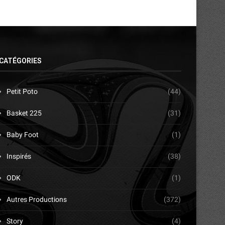
CATÉGORIES
Petit Poto
(44)
Basket 225
(31)
Baby Foot
(1)
Inspirés
(38)
ODK
(1)
Autres Productions
(372)
Story
(4)