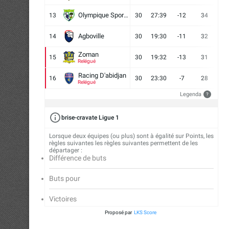
Olympique Sport d'Abobo FC
13
30
27:39
-12
34
9
Agboville
14
30
19:30
-11
32
7
Zoman
15
30
19:32
-13
31
7
Relégué
Racing D'abidjan
16
30
23:30
-7
28
6
Relégué
Legenda
?
brise-cravate Ligue 1
Lorsque deux équipes (ou plus) sont à égalité sur Points, les
règles suivantes les règles suivantes permettent de les
départager :
Différence de buts
Buts pour
Victoires
Proposé par
LKS Score