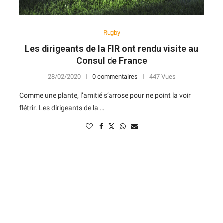
Rugby
Les dirigeants de la FIR ont rendu visite au
Consul de France
28/02/2020
0 commentaires
447 Vues
Comme une plante, l’amitié s’arrose pour ne point la voir
flétrir. Les dirigeants de la …
N
D
Forme
D
N
V
V
D
5
6