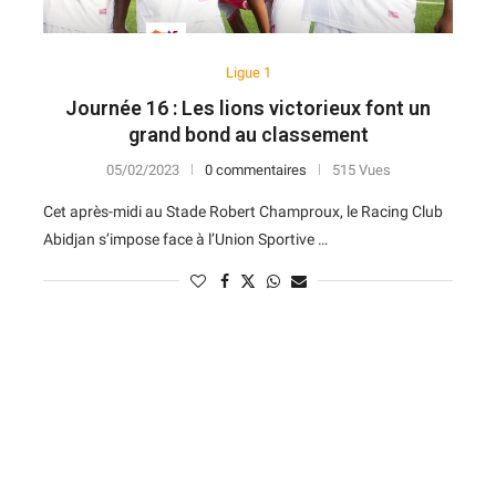
Ligue 1
Journée 16 : Les lions victorieux font un
grand bond au classement
05/02/2023
0 commentaires
515 Vues
Cet après-midi au Stade Robert Champroux, le Racing Club
Abidjan s’impose face à l’Union Sportive …
N
D
Forme
D
N
V
V
D
5
6