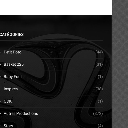
CATÉGORIES
Petit Poto
(44)
Basket 225
(31)
Baby Foot
(1)
Inspirés
(38)
ODK
(1)
Autres Productions
(372)
Story
(4)