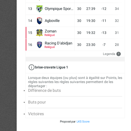
Olympique Sport d'Abobo FC
13
30
27:39
-12
34
9
Agboville
14
30
19:30
-11
32
7
Zoman
15
30
19:32
-13
31
7
Relégué
Racing D'abidjan
16
30
23:30
-7
28
6
Relégué
Legenda
?
brise-cravate Ligue 1
Lorsque deux équipes (ou plus) sont à égalité sur Points, les
règles suivantes les règles suivantes permettent de les
départager :
Différence de buts
Buts pour
Victoires
Proposé par
LKS Score