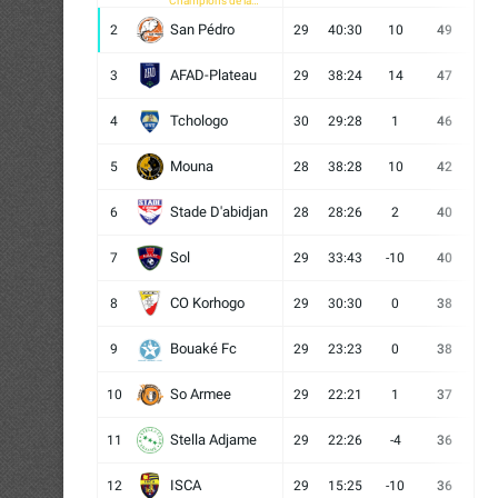
Champions de la
CAF
San Pédro
2
29
40:30
10
49
13
AFAD-Plateau
3
29
38:24
14
47
13
Tchologo
4
30
29:28
1
46
12
Mouna
5
28
38:28
10
42
12
Stade D'abidjan
6
28
28:26
2
40
11
Sol
7
29
33:43
-10
40
12
CO Korhogo
8
29
30:30
0
38
10
Bouaké Fc
9
29
23:23
0
38
9
So Armee
10
29
22:21
1
37
9
Stella Adjame
11
29
22:26
-4
36
9
ISCA
12
29
15:25
-10
36
10