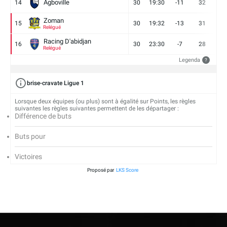
Agboville
14
30
19:30
-11
32
7
Zoman
15
30
19:32
-13
31
7
Relégué
Racing D'abidjan
16
30
23:30
-7
28
6
Relégué
Legenda
?
brise-cravate Ligue 1
Lorsque deux équipes (ou plus) sont à égalité sur Points, les règles
suivantes les règles suivantes permettent de les départager :
Différence de buts
Buts pour
Victoires
Proposé par
LKS Score