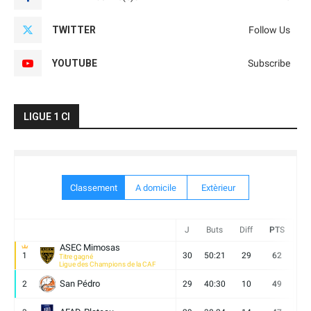
TWITTER
Follow Us
YOUTUBE
Subscribe
LIGUE 1 CI
Classement
A domicile
Extèrieur
J
Buts
Diff
PTS
V
ASEC Mimosas
1
30
50:21
29
62
19
Titre gagné
Ligue des Champions de la CAF
San Pédro
2
29
40:30
10
49
13