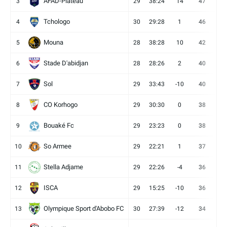
AFAD-Plateau
3
29
38:24
14
47
13
Tchologo
4
30
29:28
1
46
12
Mouna
5
28
38:28
10
42
12
Stade D'abidjan
6
28
28:26
2
40
11
Sol
7
29
33:43
-10
40
12
CO Korhogo
8
29
30:30
0
38
10
Bouaké Fc
9
29
23:23
0
38
9
So Armee
10
29
22:21
1
37
9
Stella Adjame
11
29
22:26
-4
36
9
ISCA
12
29
15:25
-10
36
10
Olympique Sport d'Abobo FC
13
30
27:39
-12
34
9