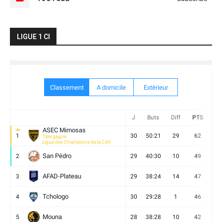
LIGUE 1 CI
Classement
A domicile
Extèrieur
J
Buts
Diff
PTS
V
ASEC Mimosas
1
30
50:21
29
62
19
Titre gagné
Ligue des Champions de la CAF
San Pédro
2
29
40:30
10
49
13
AFAD-Plateau
3
29
38:24
14
47
13
Tchologo
4
30
29:28
1
46
12
Mouna
5
28
38:28
10
42
12