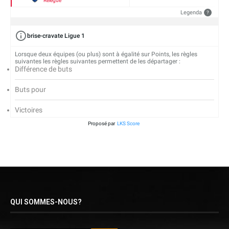
Relégué
Legenda
?
brise-cravate Ligue 1
Lorsque deux équipes (ou plus) sont à égalité sur Points, les règles
suivantes les règles suivantes permettent de les départager :
Différence de buts
Buts pour
Victoires
Proposé par
LKS Score
QUI SOMMES-NOUS?