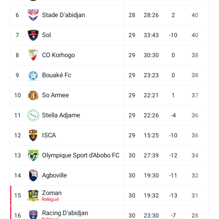
Stade D'abidjan
6
28
28:26
2
40
11
Sol
7
29
33:43
-10
40
12
CO Korhogo
8
29
30:30
0
38
10
Bouaké Fc
9
29
23:23
0
38
9
So Armee
10
29
22:21
1
37
9
Stella Adjame
11
29
22:26
-4
36
9
ISCA
12
29
15:25
-10
36
10
Olympique Sport d'Abobo FC
13
30
27:39
-12
34
9
Agboville
14
30
19:30
-11
32
7
Zoman
15
30
19:32
-13
31
7
Relégué
Racing D'abidjan
16
30
23:30
-7
28
6