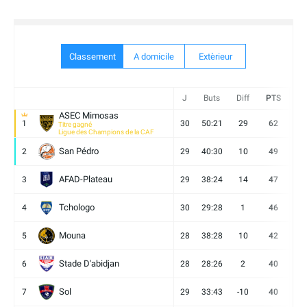
Classement
A domicile
Extèrieur
J
Buts
Diff
PTS
V
ASEC Mimosas
1
30
50:21
29
62
19
Titre gagné
Ligue des Champions de la CAF
San Pédro
2
29
40:30
10
49
13
AFAD-Plateau
3
29
38:24
14
47
13
Tchologo
4
30
29:28
1
46
12
Mouna
5
28
38:28
10
42
12
Stade D'abidjan
6
28
28:26
2
40
11
Sol
7
29
33:43
-10
40
12