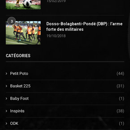
15/02/2019
3
Dosso-Bolagbanti-Pondé (DBP) : l’arme
forte des militaires
19/10/2018
CATÉGORIES
Petit Poto
(44)
Basket 225
(31)
Baby Foot
(1)
Inspirés
(38)
ODK
(1)