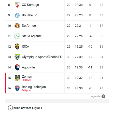
CO Korhogo
8
29
30:30
0
38
10
Bouaké Fc
9
29
23:23
0
38
9
So Armee
10
29
22:21
1
37
9
Stella Adjame
11
29
22:26
-4
36
9
ISCA
12
29
15:25
-10
36
10
Olympique Sport d'Abobo FC
13
30
27:39
-12
34
9
Agboville
14
30
19:30
-11
32
7
Zoman
15
30
19:32
-13
31
7
Relégué
Racing D'abidjan
16
30
23:30
-7
28
6
Relégué
Legenda
?
brise-cravate Ligue 1