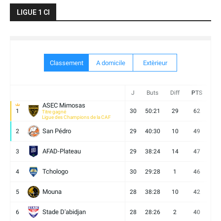
LIGUE 1 CI
Classement
A domicile
Extèrieur
J
Buts
Diff
PTS
V
ASEC Mimosas
1
30
50:21
29
62
19
Titre gagné
Ligue des Champions de la CAF
San Pédro
2
29
40:30
10
49
13
AFAD-Plateau
3
29
38:24
14
47
13
Tchologo
4
30
29:28
1
46
12
Mouna
5
28
38:28
10
42
12
Stade D'abidjan
6
28
28:26
2
40
11