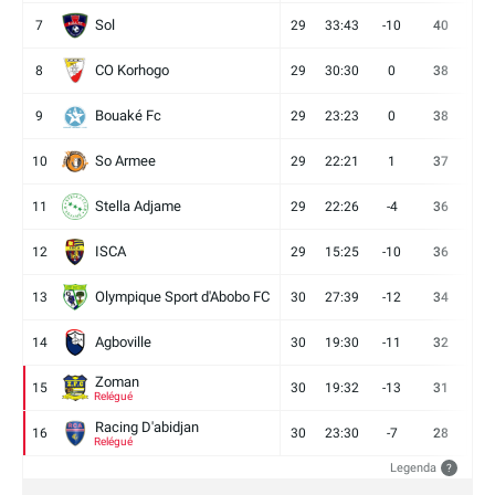
Sol
7
29
33:43
-10
40
12
CO Korhogo
8
29
30:30
0
38
10
Bouaké Fc
9
29
23:23
0
38
9
So Armee
10
29
22:21
1
37
9
Stella Adjame
11
29
22:26
-4
36
9
ISCA
12
29
15:25
-10
36
10
Olympique Sport d'Abobo FC
13
30
27:39
-12
34
9
Agboville
14
30
19:30
-11
32
7
Zoman
15
30
19:32
-13
31
7
Relégué
Racing D'abidjan
16
30
23:30
-7
28
6
Relégué
Legenda
?