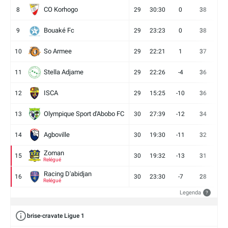
CO Korhogo
8
29
30:30
0
38
10
Bouaké Fc
9
29
23:23
0
38
9
So Armee
10
29
22:21
1
37
9
Stella Adjame
11
29
22:26
-4
36
9
ISCA
12
29
15:25
-10
36
10
Olympique Sport d'Abobo FC
13
30
27:39
-12
34
9
Agboville
14
30
19:30
-11
32
7
Zoman
15
30
19:32
-13
31
7
Relégué
Racing D'abidjan
16
30
23:30
-7
28
6
Relégué
Legenda
?
brise-cravate Ligue 1