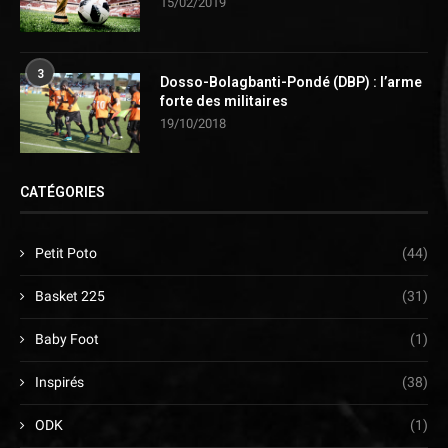
15/02/2019
3
Dosso-Bolagbanti-Pondé (DBP) : l’arme
forte des militaires
19/10/2018
CATÉGORIES
Petit Poto
(44)
Basket 225
(31)
Baby Foot
(1)
Inspirés
(38)
ODK
(1)