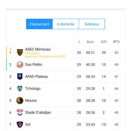
Classement
A domicile
Extèrieur
J
Buts
Diff
PTS
V
ASEC Mimosas
1
30
50:21
29
62
19
Titre gagné
Ligue des Champions de la CAF
San Pédro
2
29
40:30
10
49
13
AFAD-Plateau
3
29
38:24
14
47
13
Tchologo
4
30
29:28
1
46
12
Mouna
5
28
38:28
10
42
12
Stade D'abidjan
6
28
28:26
2
40
11
Sol
7
29
33:43
-10
40
12