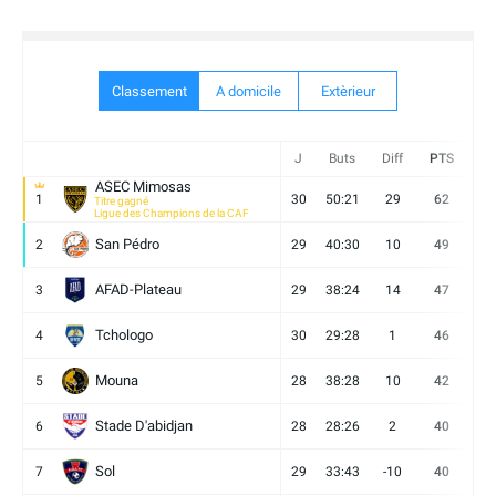
Classement
A domicile
Extèrieur
J
Buts
Diff
PTS
V
ASEC Mimosas
1
30
50:21
29
62
19
Titre gagné
Ligue des Champions de la CAF
San Pédro
2
29
40:30
10
49
13
AFAD-Plateau
3
29
38:24
14
47
13
Tchologo
4
30
29:28
1
46
12
Mouna
5
28
38:28
10
42
12
Stade D'abidjan
6
28
28:26
2
40
11
Sol
7
29
33:43
-10
40
12