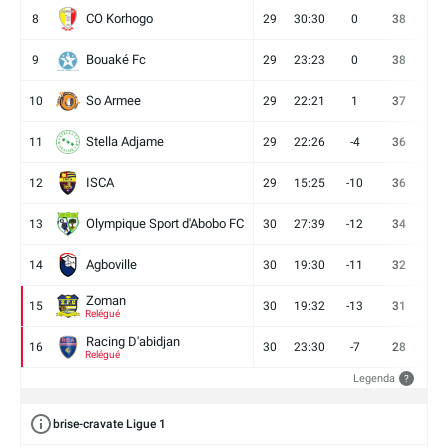
CO Korhogo
8
29
30:30
0
38
10
Bouaké Fc
9
29
23:23
0
38
9
So Armee
10
29
22:21
1
37
9
Stella Adjame
11
29
22:26
-4
36
9
ISCA
12
29
15:25
-10
36
10
Olympique Sport d'Abobo FC
13
30
27:39
-12
34
9
Agboville
14
30
19:30
-11
32
7
Zoman
15
30
19:32
-13
31
7
Relégué
Racing D'abidjan
16
30
23:30
-7
28
6
Relégué
Legenda
?
brise-cravate Ligue 1