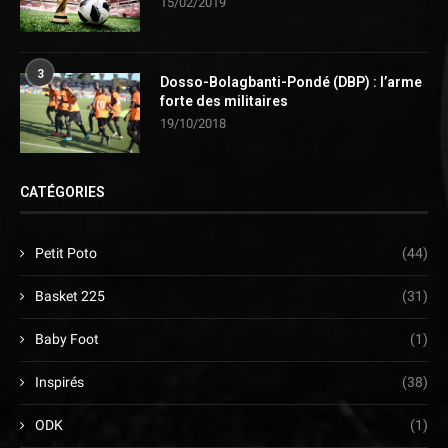
15/02/2019
3
Dosso-Bolagbanti-Pondé (DBP) : l’arme
forte des militaires
19/10/2018
CATÉGORIES
Petit Poto
(44)
Basket 225
(31)
Baby Foot
(1)
Inspirés
(38)
ODK
(1)