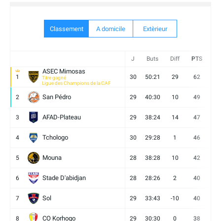
Classement
A domicile
Extèrieur
J
Buts
Diff
PTS
V
ASEC Mimosas
1
30
50:21
29
62
19
Titre gagné
Ligue des Champions de la CAF
San Pédro
2
29
40:30
10
49
13
AFAD-Plateau
3
29
38:24
14
47
13
Tchologo
4
30
29:28
1
46
12
Mouna
5
28
38:28
10
42
12
Stade D'abidjan
6
28
28:26
2
40
11
Sol
7
29
33:43
-10
40
12
CO Korhogo
8
29
30:30
0
38
10