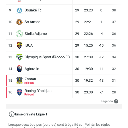
Bouaké Fc
9
29
23:23
0
38
9
So Armee
10
29
22:21
1
37
9
Stella Adjame
11
29
22:26
-4
36
9
ISCA
12
29
15:25
-10
36
10
Olympique Sport d'Abobo FC
13
30
27:39
-12
34
9
Agboville
14
30
19:30
-11
32
7
Zoman
15
30
19:32
-13
31
7
Relégué
Racing D'abidjan
16
30
23:30
-7
28
6
Relégué
Legenda
?
brise-cravate Ligue 1
Lorsque deux équipes (ou plus) sont à égalité sur Points, les règles