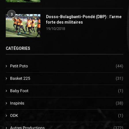
3
Dosso-Bolagbanti-Pondé (DBP) : l’arme
forte des militaires
19/10/2018
CATÉGORIES
Petit Poto
(44)
Basket 225
(31)
Baby Foot
(1)
Inspirés
(38)
ODK
(1)
Autres Productions
(372)