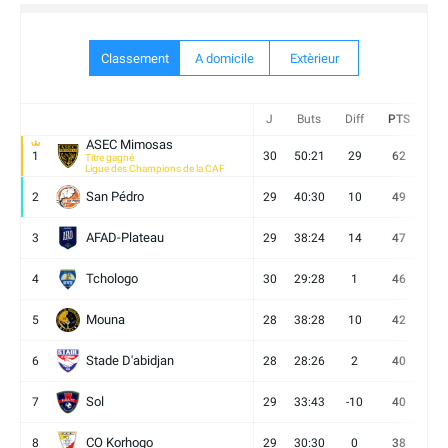
Classement
A domicile
Extèrieur
J
Buts
Diff
PTS
V
ASEC Mimosas
1
30
50:21
29
62
19
Titre gagné
Ligue des Champions de la CAF
San Pédro
2
29
40:30
10
49
13
AFAD-Plateau
3
29
38:24
14
47
13
Tchologo
4
30
29:28
1
46
12
Mouna
5
28
38:28
10
42
12
Stade D'abidjan
6
28
28:26
2
40
11
Sol
7
29
33:43
-10
40
12
CO Korhogo
8
29
30:30
0
38
10