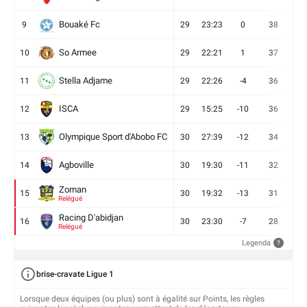
Bouaké Fc
9
29
23:23
0
38
9
So Armee
10
29
22:21
1
37
9
Stella Adjame
11
29
22:26
-4
36
9
ISCA
12
29
15:25
-10
36
10
Olympique Sport d'Abobo FC
13
30
27:39
-12
34
9
Agboville
14
30
19:30
-11
32
7
Zoman
15
30
19:32
-13
31
7
Relégué
Racing D'abidjan
16
30
23:30
-7
28
6
Relégué
Legenda
?
brise-cravate Ligue 1
Lorsque deux équipes (ou plus) sont à égalité sur Points, les règles