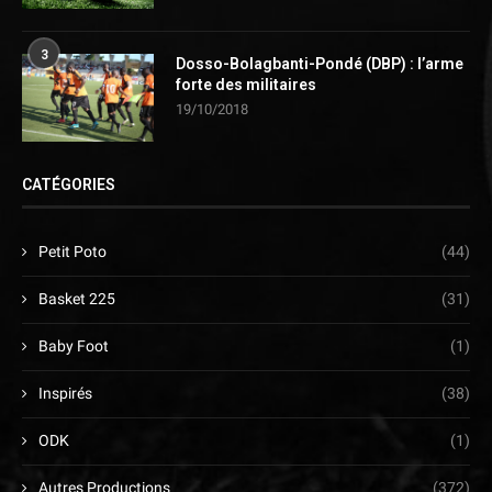
3
Dosso-Bolagbanti-Pondé (DBP) : l’arme
forte des militaires
19/10/2018
CATÉGORIES
Petit Poto
(44)
Basket 225
(31)
Baby Foot
(1)
Inspirés
(38)
ODK
(1)
Autres Productions
(372)