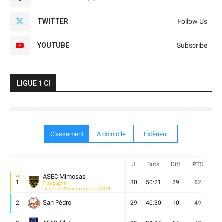
TWITTER
Follow Us
YOUTUBE
Subscribe
LIGUE 1 CI
Classement
A domicile
Extèrieur
J
Buts
Diff
PTS
V
ASEC Mimosas
1
30
50:21
29
62
19
Titre gagné
Ligue des Champions de la CAF
San Pédro
2
29
40:30
10
49
13