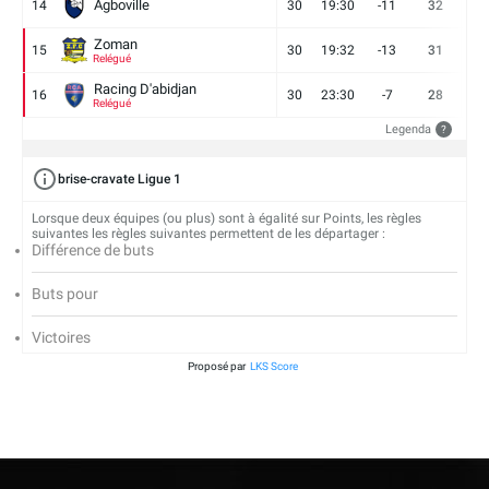
Agboville
14
30
19:30
-11
32
7
Zoman
15
30
19:32
-13
31
7
Relégué
Racing D'abidjan
16
30
23:30
-7
28
6
Relégué
Legenda
?
brise-cravate Ligue 1
Lorsque deux équipes (ou plus) sont à égalité sur Points, les règles
suivantes les règles suivantes permettent de les départager :
Différence de buts
Buts pour
Victoires
Proposé par
LKS Score