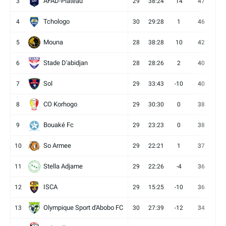
AFAD-Plateau
3
29
38:24
14
47
13
Tchologo
4
30
29:28
1
46
12
Mouna
5
28
38:28
10
42
12
Stade D'abidjan
6
28
28:26
2
40
11
Sol
7
29
33:43
-10
40
12
CO Korhogo
8
29
30:30
0
38
10
Bouaké Fc
9
29
23:23
0
38
9
So Armee
10
29
22:21
1
37
9
Stella Adjame
11
29
22:26
-4
36
9
ISCA
12
29
15:25
-10
36
10
Olympique Sport d'Abobo FC
13
30
27:39
-12
34
9