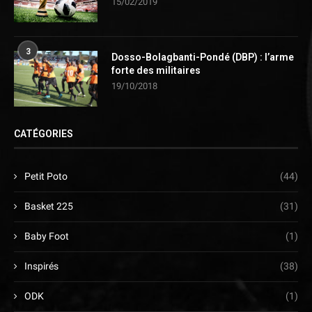
15/02/2019
3
Dosso-Bolagbanti-Pondé (DBP) : l’arme
forte des militaires
19/10/2018
CATÉGORIES
Petit Poto
(44)
Basket 225
(31)
Baby Foot
(1)
Inspirés
(38)
ODK
(1)