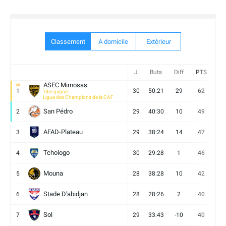
Classement
A domicile
Extèrieur
J
Buts
Diff
PTS
V
ASEC Mimosas
1
30
50:21
29
62
19
Titre gagné
Ligue des Champions de la CAF
San Pédro
2
29
40:30
10
49
13
AFAD-Plateau
3
29
38:24
14
47
13
Tchologo
4
30
29:28
1
46
12
Mouna
5
28
38:28
10
42
12
Stade D'abidjan
6
28
28:26
2
40
11
Sol
7
29
33:43
-10
40
12