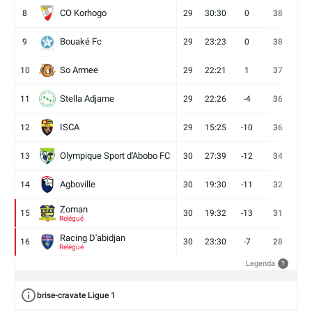
CO Korhogo
8
29
30:30
0
38
10
Bouaké Fc
9
29
23:23
0
38
9
So Armee
10
29
22:21
1
37
9
Stella Adjame
11
29
22:26
-4
36
9
ISCA
12
29
15:25
-10
36
10
Olympique Sport d'Abobo FC
13
30
27:39
-12
34
9
Agboville
14
30
19:30
-11
32
7
Zoman
15
30
19:32
-13
31
7
Relégué
Racing D'abidjan
16
30
23:30
-7
28
6
Relégué
Legenda
?
brise-cravate Ligue 1