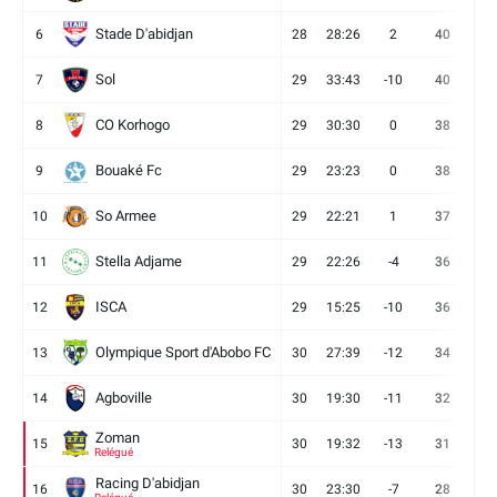
Stade D'abidjan
6
28
28:26
2
40
11
Sol
7
29
33:43
-10
40
12
CO Korhogo
8
29
30:30
0
38
10
Bouaké Fc
9
29
23:23
0
38
9
So Armee
10
29
22:21
1
37
9
Stella Adjame
11
29
22:26
-4
36
9
ISCA
12
29
15:25
-10
36
10
Olympique Sport d'Abobo FC
13
30
27:39
-12
34
9
Agboville
14
30
19:30
-11
32
7
Zoman
15
30
19:32
-13
31
7
Relégué
Racing D'abidjan
16
30
23:30
-7
28
6