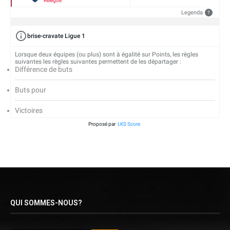
Relégué
Legenda
?
brise-cravate Ligue 1
Lorsque deux équipes (ou plus) sont à égalité sur Points, les règles
suivantes les règles suivantes permettent de les départager :
Différence de buts
Buts pour
Victoires
Proposé par
LKS Score
QUI SOMMES-NOUS?