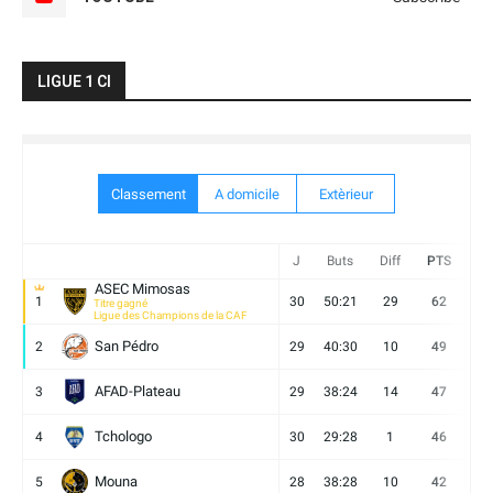
LIGUE 1 CI
Classement
A domicile
Extèrieur
J
Buts
Diff
PTS
V
ASEC Mimosas
1
30
50:21
29
62
19
Titre gagné
Ligue des Champions de la CAF
San Pédro
2
29
40:30
10
49
13
AFAD-Plateau
3
29
38:24
14
47
13
Tchologo
4
30
29:28
1
46
12
Mouna
5
28
38:28
10
42
12