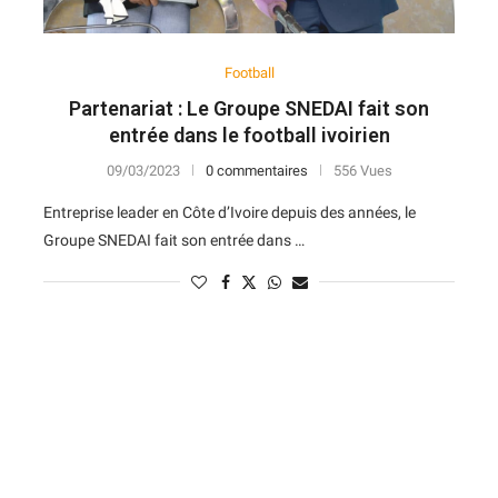
Football
Partenariat : Le Groupe SNEDAI fait son
entrée dans le football ivoirien
09/03/2023
0 commentaires
556 Vues
Entreprise leader en Côte d’Ivoire depuis des années, le
Groupe SNEDAI fait son entrée dans …
N
D
Forme
D
N
V
V
D
5
6