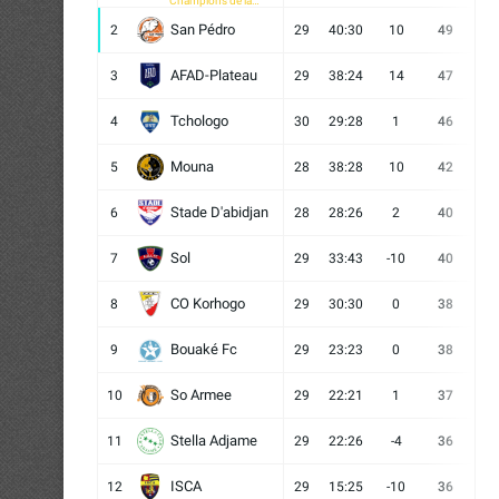
Champions de la
CAF
San Pédro
2
29
40:30
10
49
13
AFAD-Plateau
3
29
38:24
14
47
13
Tchologo
4
30
29:28
1
46
12
Mouna
5
28
38:28
10
42
12
Stade D'abidjan
6
28
28:26
2
40
11
Sol
7
29
33:43
-10
40
12
CO Korhogo
8
29
30:30
0
38
10
Bouaké Fc
9
29
23:23
0
38
9
So Armee
10
29
22:21
1
37
9
Stella Adjame
11
29
22:26
-4
36
9
ISCA
12
29
15:25
-10
36
10