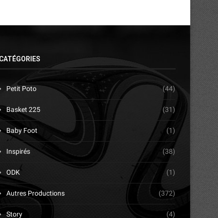
CATÉGORIES
Petit Poto
(44)
Basket 225
(31)
Baby Foot
(1)
Inspirés
(38)
ODK
(1)
Autres Productions
(372)
Story
(4)