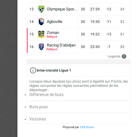
Olympique Sport d'Abobo FC
13
30
27:39
-12
34
9
Agboville
14
30
19:30
-11
32
7
Zoman
15
30
19:32
-13
31
7
Relégué
Racing D'abidjan
16
30
23:30
-7
28
6
Relégué
Legenda
?
brise-cravate Ligue 1
Lorsque deux équipes (ou plus) sont à égalité sur Points, les
règles suivantes les règles suivantes permettent de les
départager :
Différence de buts
Buts pour
Victoires
Proposé par
LKS Score