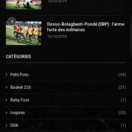
15/02/2019
3
Dosso-Bolagbanti-Pondé (DBP) : l’arme
forte des militaires
19/10/2018
CATÉGORIES
Petit Poto
(44)
Basket 225
(31)
Baby Foot
(1)
Inspirés
(38)
ODK
(1)