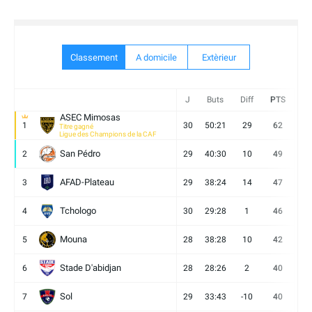
Classement
A domicile
Extèrieur
J
Buts
Diff
PTS
V
ASEC Mimosas
1
30
50:21
29
62
19
Titre gagné
Ligue des Champions de la CAF
San Pédro
2
29
40:30
10
49
13
AFAD-Plateau
3
29
38:24
14
47
13
Tchologo
4
30
29:28
1
46
12
Mouna
5
28
38:28
10
42
12
Stade D'abidjan
6
28
28:26
2
40
11
Sol
7
29
33:43
-10
40
12