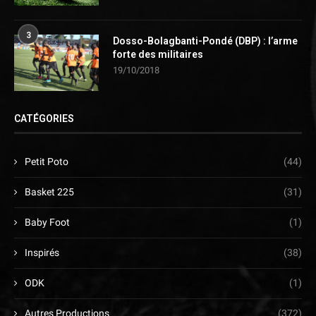
3
Dosso-Bolagbanti-Pondé (DBP) : l’arme
forte des militaires
19/10/2018
CATÉGORIES
Petit Poto
(44)
Basket 225
(31)
Baby Foot
(1)
Inspirés
(38)
ODK
(1)
Autres Productions
(372)