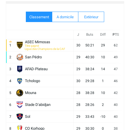
Classement
A domicile
Extèrieur
J
Buts
Diff
PTS
V
ASEC Mimosas
1
30
50:21
29
62
19
Titre gagné
Ligue des Champions de la CAF
San Pédro
2
29
40:30
10
49
13
AFAD-Plateau
3
29
38:24
14
47
13
Tchologo
4
30
29:28
1
46
12
Mouna
5
28
38:28
10
42
12
Stade D'abidjan
6
28
28:26
2
40
11
Sol
7
29
33:43
-10
40
12
CO Korhogo
8
29
30:30
0
38
10