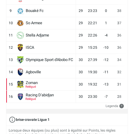
Bouaké Fc
9
29
23:23
0
38
9
So Armee
10
29
22:21
1
37
9
Stella Adjame
11
29
22:26
-4
36
9
ISCA
12
29
15:25
-10
36
10
Olympique Sport d'Abobo FC
13
30
27:39
-12
34
9
Agboville
14
30
19:30
-11
32
7
Zoman
15
30
19:32
-13
31
7
Relégué
Racing D'abidjan
16
30
23:30
-7
28
6
Relégué
Legenda
?
brise-cravate Ligue 1
Lorsque deux équipes (ou plus) sont à égalité sur Points, les règles