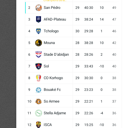
Champions de la
CAF
San Pédro
2
29
40:30
10
49
13
AFAD-Plateau
3
29
38:24
14
47
13
Tchologo
4
30
29:28
1
46
12
Mouna
5
28
38:28
10
42
12
Stade D'abidjan
6
28
28:26
2
40
11
Sol
7
29
33:43
-10
40
12
CO Korhogo
8
29
30:30
0
38
10
Bouaké Fc
9
29
23:23
0
38
9
So Armee
10
29
22:21
1
37
9
Stella Adjame
11
29
22:26
-4
36
9
ISCA
12
29
15:25
-10
36
10