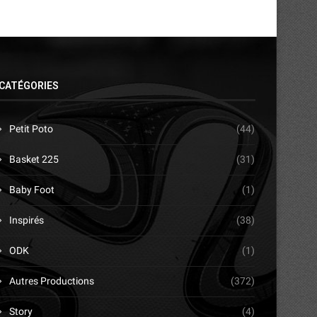
CATÉGORIES
Petit Poto
(44)
Basket 225
(31)
Baby Foot
(1)
Inspirés
(38)
ODK
(1)
Autres Productions
(372)
Story
(4)