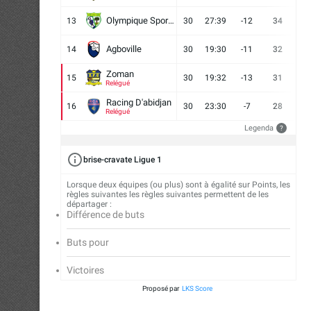
Olympique Sport d'Abobo FC
13
30
27:39
-12
34
9
Agboville
14
30
19:30
-11
32
7
Zoman
15
30
19:32
-13
31
7
Relégué
Racing D'abidjan
16
30
23:30
-7
28
6
Relégué
Legenda
?
brise-cravate Ligue 1
Lorsque deux équipes (ou plus) sont à égalité sur Points, les
règles suivantes les règles suivantes permettent de les
départager :
Différence de buts
Buts pour
Victoires
Proposé par
LKS Score