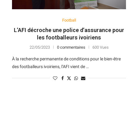
Football
L’AFI décroche une police d’assurance pour
les footballeurs ivoiriens
22/05/2023
0 commentaires
600 Vues
À la recherche permanente de conditions pour le bien-être
des footballeurs ivoiriens, l’AFI vient de …
N
D
Forme
D
N
V
V
D
5
6