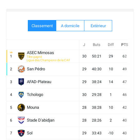
Classement
A domicile
Extèrieur
J
Buts
Diff
PTS
V
ASEC Mimosas
1
30
50:21
29
62
19
Titre gagné
Ligue des Champions de la CAF
San Pédro
2
29
40:30
10
49
13
AFAD-Plateau
3
29
38:24
14
47
13
Tchologo
4
30
29:28
1
46
12
Mouna
5
28
38:28
10
42
12
Stade D'abidjan
6
28
28:26
2
40
11
Sol
7
29
33:43
-10
40
12