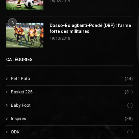
15/02/2019
3
Dosso-Bolagbanti-Pondé (DBP) : l’arme
forte des militaires
19/10/2018
CATÉGORIES
Petit Poto
(44)
Basket 225
(31)
Baby Foot
(1)
Inspirés
(38)
ODK
(1)