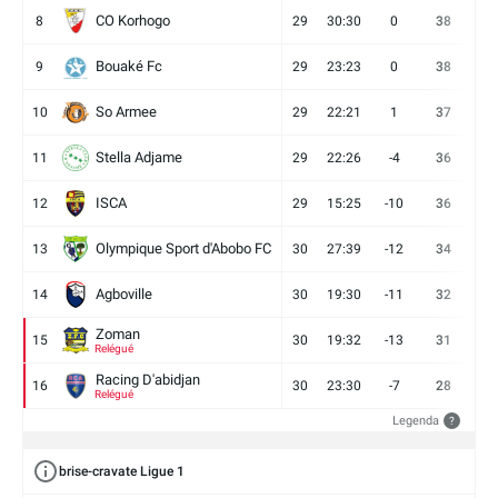
CO Korhogo
8
29
30:30
0
38
10
Bouaké Fc
9
29
23:23
0
38
9
So Armee
10
29
22:21
1
37
9
Stella Adjame
11
29
22:26
-4
36
9
ISCA
12
29
15:25
-10
36
10
Olympique Sport d'Abobo FC
13
30
27:39
-12
34
9
Agboville
14
30
19:30
-11
32
7
Zoman
15
30
19:32
-13
31
7
Relégué
Racing D'abidjan
16
30
23:30
-7
28
6
Relégué
Legenda
?
brise-cravate Ligue 1