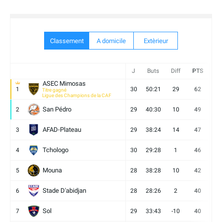
Classement
A domicile
Extèrieur
J
Buts
Diff
PTS
V
ASEC Mimosas
1
30
50:21
29
62
19
Titre gagné
Ligue des Champions de la CAF
San Pédro
2
29
40:30
10
49
13
AFAD-Plateau
3
29
38:24
14
47
13
Tchologo
4
30
29:28
1
46
12
Mouna
5
28
38:28
10
42
12
Stade D'abidjan
6
28
28:26
2
40
11
Sol
7
29
33:43
-10
40
12