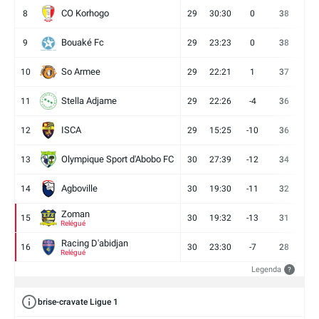
CO Korhogo
8
29
30:30
0
38
10
Bouaké Fc
9
29
23:23
0
38
9
So Armee
10
29
22:21
1
37
9
Stella Adjame
11
29
22:26
-4
36
9
ISCA
12
29
15:25
-10
36
10
Olympique Sport d'Abobo FC
13
30
27:39
-12
34
9
Agboville
14
30
19:30
-11
32
7
Zoman
15
30
19:32
-13
31
7
Relégué
Racing D'abidjan
16
30
23:30
-7
28
6
Relégué
Legenda
?
brise-cravate Ligue 1