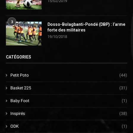
15/02/2019
3
Dosso-Bolagbanti-Pondé (DBP) : l’arme
forte des militaires
19/10/2018
CATÉGORIES
Petit Poto
(44)
Basket 225
(31)
Baby Foot
(1)
Inspirés
(38)
ODK
(1)