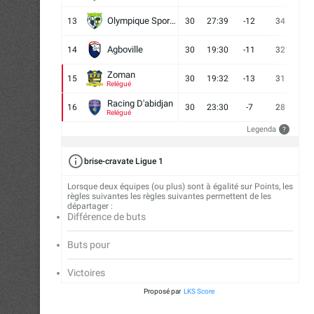
Olympique Sport d'Abobo FC
13
30
27:39
-12
34
9
Agboville
14
30
19:30
-11
32
7
Zoman
15
30
19:32
-13
31
7
Relégué
Racing D'abidjan
16
30
23:30
-7
28
6
Relégué
Legenda
?
brise-cravate Ligue 1
Lorsque deux équipes (ou plus) sont à égalité sur Points, les
règles suivantes les règles suivantes permettent de les
départager :
Différence de buts
Buts pour
Victoires
Proposé par
LKS Score