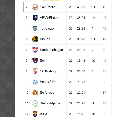
Champions de la
CAF
San Pédro
2
29
40:30
10
49
13
AFAD-Plateau
3
29
38:24
14
47
13
Tchologo
4
30
29:28
1
46
12
Mouna
5
28
38:28
10
42
12
Stade D'abidjan
6
28
28:26
2
40
11
Sol
7
29
33:43
-10
40
12
CO Korhogo
8
29
30:30
0
38
10
Bouaké Fc
9
29
23:23
0
38
9
So Armee
10
29
22:21
1
37
9
Stella Adjame
11
29
22:26
-4
36
9
ISCA
12
29
15:25
-10
36
10