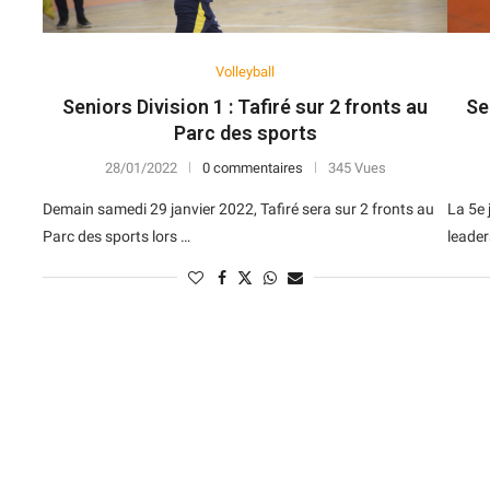
Volleyball
Seniors Division 1 : Tafiré sur 2 fronts au
Se
Parc des sports
28/01/2022
0 commentaires
345 Vues
Demain samedi 29 janvier 2022, Tafiré sera sur 2 fronts au
La 5e 
Parc des sports lors …
leade
N
D
Forme
D
N
V
V
D
5
6