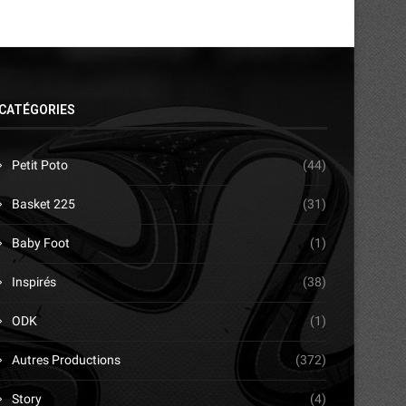
CATÉGORIES
Petit Poto
(44)
Basket 225
(31)
Baby Foot
(1)
Inspirés
(38)
ODK
(1)
Autres Productions
(372)
Story
(4)