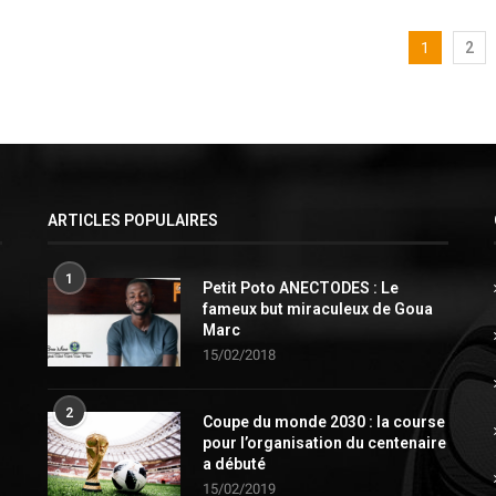
1
2
ARTICLES POPULAIRES
1
Petit Poto ANECTODES : Le
fameux but miraculeux de Goua
Marc
15/02/2018
2
Coupe du monde 2030 : la course
pour l’organisation du centenaire
a débuté
15/02/2019