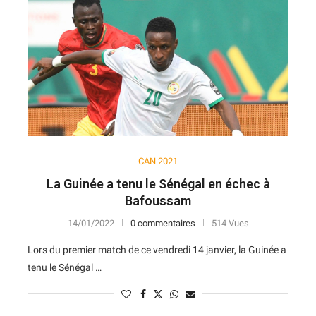
7
14
V
D
D
D
N
11
12
N
D
N
V
V
10
13
D
N
V
D
D
10
14
D
D
D
D
D
CAN 2021
La Guinée a tenu le Sénégal en échec à
Bafoussam
14/01/2022
0 commentaires
514 Vues
Lors du premier match de ce vendredi 14 janvier, la Guinée a
tenu le Sénégal …