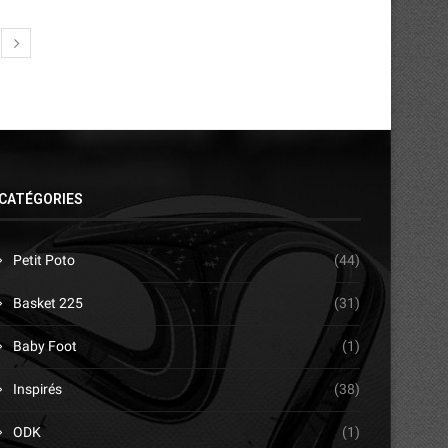
CATÉGORIES
Petit Poto
(44)
Basket 225
(31)
Baby Foot
(1)
Inspirés
(38)
ODK
(1)