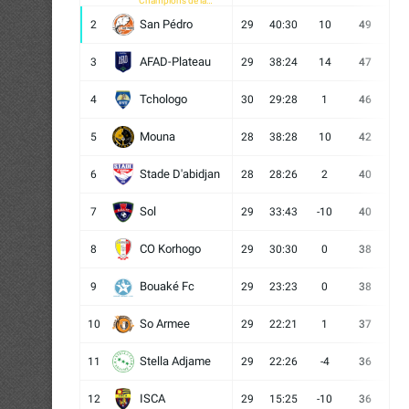
Champions de la
CAF
San Pédro
2
29
40:30
10
49
13
AFAD-Plateau
3
29
38:24
14
47
13
Tchologo
4
30
29:28
1
46
12
Mouna
5
28
38:28
10
42
12
Stade D'abidjan
6
28
28:26
2
40
11
Sol
7
29
33:43
-10
40
12
CO Korhogo
8
29
30:30
0
38
10
Bouaké Fc
9
29
23:23
0
38
9
So Armee
10
29
22:21
1
37
9
Stella Adjame
11
29
22:26
-4
36
9
ISCA
12
29
15:25
-10
36
10