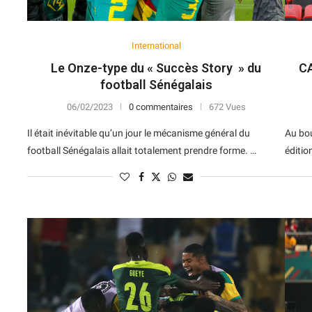
International
Le Onze-type du « Succès Story » du
CA
football Sénégalais
06/02/2023
0 commentaires
672 Vues
Il était inévitable qu’un jour le mécanisme général du
Au bou
football Sénégalais allait totalement prendre forme. …
éditio
N
D
Forme
D
N
V
V
D
5
6