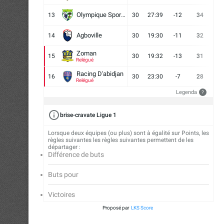
Olympique Sport d'Abobo FC
13
30
27:39
-12
34
9
Agboville
14
30
19:30
-11
32
7
Zoman
15
30
19:32
-13
31
7
Relégué
Racing D'abidjan
16
30
23:30
-7
28
6
Relégué
Legenda
?
brise-cravate Ligue 1
Lorsque deux équipes (ou plus) sont à égalité sur Points, les
règles suivantes les règles suivantes permettent de les
départager :
Différence de buts
Buts pour
Victoires
Proposé par
LKS Score