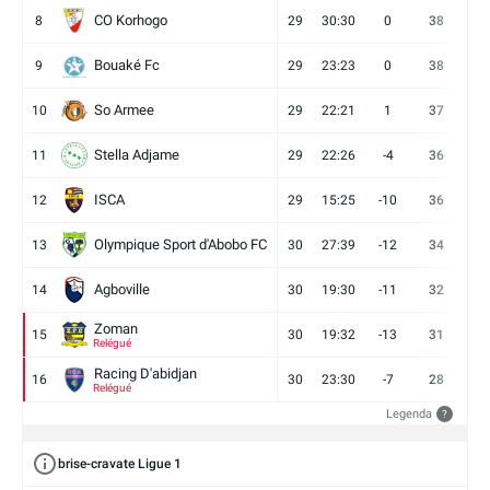
CO Korhogo
8
29
30:30
0
38
10
Bouaké Fc
9
29
23:23
0
38
9
So Armee
10
29
22:21
1
37
9
Stella Adjame
11
29
22:26
-4
36
9
ISCA
12
29
15:25
-10
36
10
Olympique Sport d'Abobo FC
13
30
27:39
-12
34
9
Agboville
14
30
19:30
-11
32
7
Zoman
15
30
19:32
-13
31
7
Relégué
Racing D'abidjan
16
30
23:30
-7
28
6
Relégué
Legenda
?
brise-cravate Ligue 1