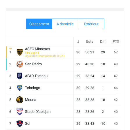
Classement
A domicile
Extèrieur
J
Buts
Diff
PTS
V
ASEC Mimosas
1
30
50:21
29
62
19
Titre gagné
Ligue des Champions de la CAF
San Pédro
2
29
40:30
10
49
13
AFAD-Plateau
3
29
38:24
14
47
13
Tchologo
4
30
29:28
1
46
12
Mouna
5
28
38:28
10
42
12
Stade D'abidjan
6
28
28:26
2
40
11
Sol
7
29
33:43
-10
40
12