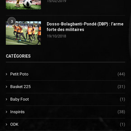
15/02/2019
3
Dosso-Bolagbanti-Pondé (DBP) : l’arme
forte des militaires
19/10/2018
CATÉGORIES
Petit Poto
(44)
Basket 225
(31)
Baby Foot
(1)
Inspirés
(38)
ODK
(1)