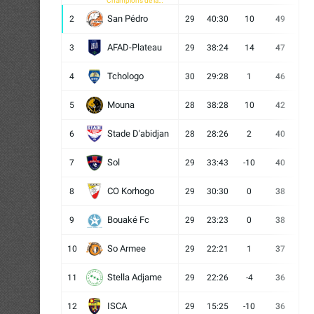
Champions de la
CAF
San Pédro
2
29
40:30
10
49
13
AFAD-Plateau
3
29
38:24
14
47
13
Tchologo
4
30
29:28
1
46
12
Mouna
5
28
38:28
10
42
12
Stade D'abidjan
6
28
28:26
2
40
11
Sol
7
29
33:43
-10
40
12
CO Korhogo
8
29
30:30
0
38
10
Bouaké Fc
9
29
23:23
0
38
9
So Armee
10
29
22:21
1
37
9
Stella Adjame
11
29
22:26
-4
36
9
ISCA
12
29
15:25
-10
36
10