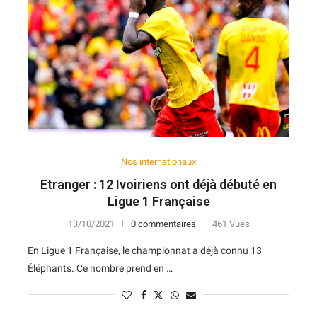
7
14
V
D
D
D
N
11
12
N
D
N
V
V
10
13
D
N
V
D
D
10
14
D
D
D
D
D
Nos internationaux
Etranger : 12 Ivoiriens ont déjà débuté en
Ligue 1 Française
13/10/2021
0 commentaires
461 Vues
En Ligue 1 Française, le championnat a déjà connu 13
Éléphants. Ce nombre prend en …