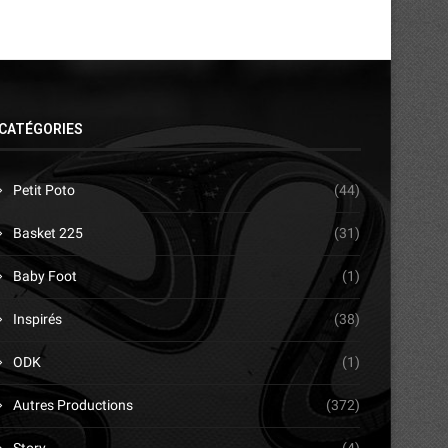
CATÉGORIES
Petit Poto
(44)
Basket 225
(31)
Baby Foot
(1)
Inspirés
(38)
ODK
(1)
Autres Productions
(372)
Story
(4)