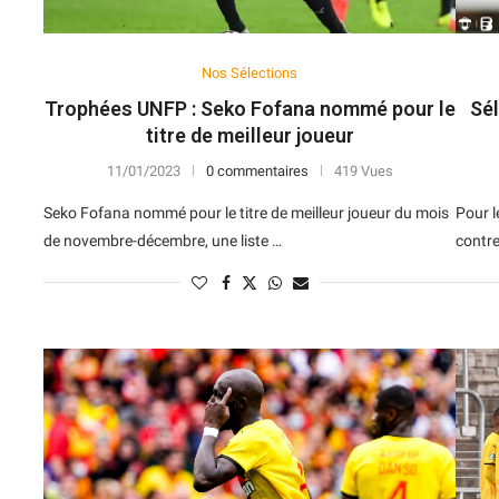
Nos Sélections
Trophées UNFP : Seko Fofana nommé pour le
Sél
titre de meilleur joueur
11/01/2023
0 commentaires
419 Vues
Seko Fofana nommé pour le titre de meilleur joueur du mois
Pour l
de novembre-décembre, une liste …
contre
N
D
Forme
D
N
V
V
D
5
6