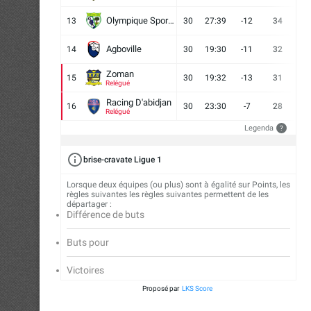
Olympique Sport d'Abobo FC
13
30
27:39
-12
34
9
Agboville
14
30
19:30
-11
32
7
Zoman
15
30
19:32
-13
31
7
Relégué
Racing D'abidjan
16
30
23:30
-7
28
6
Relégué
Legenda
?
brise-cravate Ligue 1
Lorsque deux équipes (ou plus) sont à égalité sur Points, les
règles suivantes les règles suivantes permettent de les
départager :
Différence de buts
Buts pour
Victoires
Proposé par
LKS Score