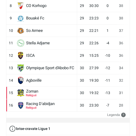
CO Korhogo
8
29
30:30
0
38
10
Bouaké Fc
9
29
23:23
0
38
9
So Armee
10
29
22:21
1
37
9
Stella Adjame
11
29
22:26
-4
36
9
ISCA
12
29
15:25
-10
36
10
Olympique Sport d'Abobo FC
13
30
27:39
-12
34
9
Agboville
14
30
19:30
-11
32
7
Zoman
15
30
19:32
-13
31
7
Relégué
Racing D'abidjan
16
30
23:30
-7
28
6
Relégué
Legenda
?
brise-cravate Ligue 1