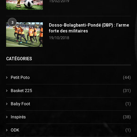
15/02/2019
3
Dosso-Bolagbanti-Pondé (DBP) : l’arme
forte des militaires
19/10/2018
CATÉGORIES
Petit Poto
(44)
Basket 225
(31)
Baby Foot
(1)
Inspirés
(38)
ODK
(1)