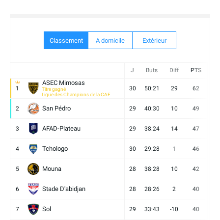
Classement
A domicile
Extèrieur
J
Buts
Diff
PTS
V
ASEC Mimosas
1
30
50:21
29
62
19
Titre gagné
Ligue des Champions de la CAF
San Pédro
2
29
40:30
10
49
13
AFAD-Plateau
3
29
38:24
14
47
13
Tchologo
4
30
29:28
1
46
12
Mouna
5
28
38:28
10
42
12
Stade D'abidjan
6
28
28:26
2
40
11
Sol
7
29
33:43
-10
40
12