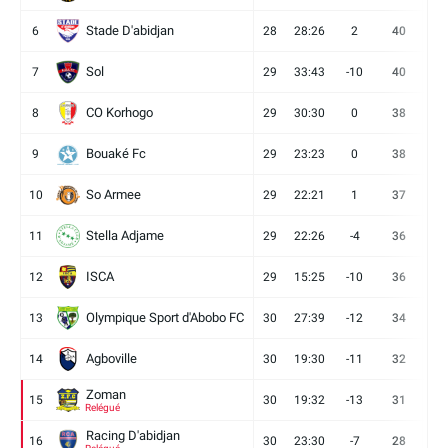
Stade D'abidjan
6
28
28:26
2
40
11
Sol
7
29
33:43
-10
40
12
CO Korhogo
8
29
30:30
0
38
10
Bouaké Fc
9
29
23:23
0
38
9
So Armee
10
29
22:21
1
37
9
Stella Adjame
11
29
22:26
-4
36
9
ISCA
12
29
15:25
-10
36
10
Olympique Sport d'Abobo FC
13
30
27:39
-12
34
9
Agboville
14
30
19:30
-11
32
7
Zoman
15
30
19:32
-13
31
7
Relégué
Racing D'abidjan
16
30
23:30
-7
28
6