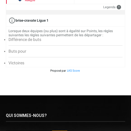
Relégué
Legenda
?
brise-cravate Ligue 1
Lorsque deux équipes (ou plus) sont à égalité sur Points, les règles
suivantes les règles suivantes permettent de les départager :
Différence de buts
Buts pour
Victoires
Proposé par
LKS Score
QUI SOMMES-NOUS?