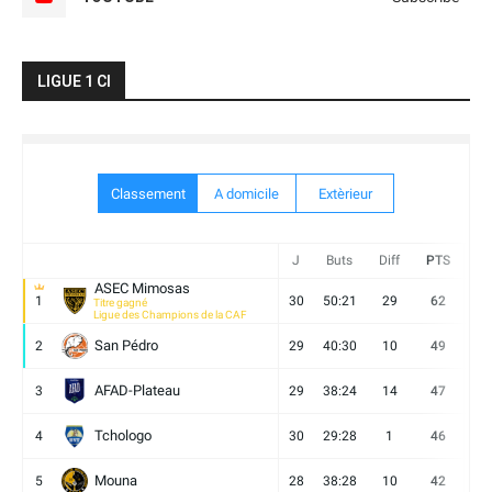
LIGUE 1 CI
Classement
A domicile
Extèrieur
J
Buts
Diff
PTS
V
ASEC Mimosas
1
30
50:21
29
62
19
Titre gagné
Ligue des Champions de la CAF
San Pédro
2
29
40:30
10
49
13
AFAD-Plateau
3
29
38:24
14
47
13
Tchologo
4
30
29:28
1
46
12
Mouna
5
28
38:28
10
42
12