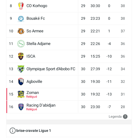
CO Korhogo
8
29
30:30
0
38
10
Bouaké Fc
9
29
23:23
0
38
9
So Armee
10
29
22:21
1
37
9
Stella Adjame
11
29
22:26
-4
36
9
ISCA
12
29
15:25
-10
36
10
Olympique Sport d'Abobo FC
13
30
27:39
-12
34
9
Agboville
14
30
19:30
-11
32
7
Zoman
15
30
19:32
-13
31
7
Relégué
Racing D'abidjan
16
30
23:30
-7
28
6
Relégué
Legenda
?
brise-cravate Ligue 1