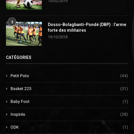
15/02/2019
3
Dosso-Bolagbanti-Pondé (DBP) : l’arme
forte des militaires
19/10/2018
CATÉGORIES
Petit Poto
(44)
Basket 225
(31)
Baby Foot
(1)
Inspirés
(38)
ODK
(1)