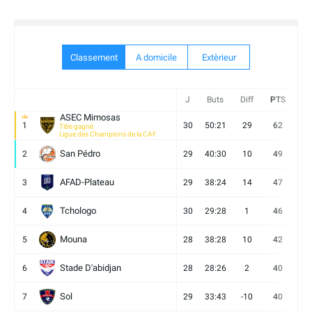
Classement
A domicile
Extèrieur
J
Buts
Diff
PTS
V
ASEC Mimosas
1
30
50:21
29
62
19
Titre gagné
Ligue des Champions de la CAF
San Pédro
2
29
40:30
10
49
13
AFAD-Plateau
3
29
38:24
14
47
13
Tchologo
4
30
29:28
1
46
12
Mouna
5
28
38:28
10
42
12
Stade D'abidjan
6
28
28:26
2
40
11
Sol
7
29
33:43
-10
40
12