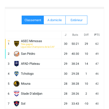
Classement
A domicile
Extèrieur
J
Buts
Diff
PTS
V
ASEC Mimosas
1
30
50:21
29
62
19
Titre gagné
Ligue des Champions de la CAF
San Pédro
2
29
40:30
10
49
13
AFAD-Plateau
3
29
38:24
14
47
13
Tchologo
4
30
29:28
1
46
12
Mouna
5
28
38:28
10
42
12
Stade D'abidjan
6
28
28:26
2
40
11
Sol
7
29
33:43
-10
40
12