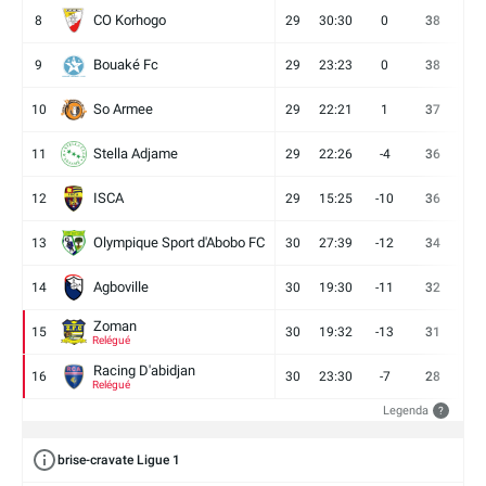
CO Korhogo
8
29
30:30
0
38
10
Bouaké Fc
9
29
23:23
0
38
9
So Armee
10
29
22:21
1
37
9
Stella Adjame
11
29
22:26
-4
36
9
ISCA
12
29
15:25
-10
36
10
Olympique Sport d'Abobo FC
13
30
27:39
-12
34
9
Agboville
14
30
19:30
-11
32
7
Zoman
15
30
19:32
-13
31
7
Relégué
Racing D'abidjan
16
30
23:30
-7
28
6
Relégué
Legenda
?
brise-cravate Ligue 1