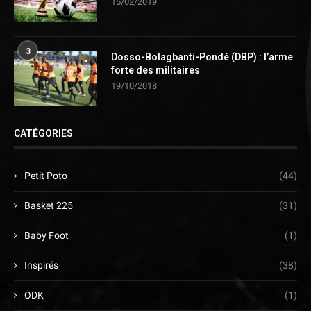
15/02/2019
3
Dosso-Bolagbanti-Pondé (DBP) : l’arme
forte des militaires
19/10/2018
CATÉGORIES
Petit Poto
(44)
Basket 225
(31)
Baby Foot
(1)
Inspirés
(38)
ODK
(1)