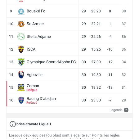
Bouaké Fc
9
29
23:23
0
38
9
So Armee
10
29
22:21
1
37
9
Stella Adjame
11
29
22:26
-4
36
9
ISCA
12
29
15:25
-10
36
10
Olympique Sport d'Abobo FC
13
30
27:39
-12
34
9
Agboville
14
30
19:30
-11
32
7
Zoman
15
30
19:32
-13
31
7
Relégué
Racing D'abidjan
16
30
23:30
-7
28
6
Relégué
Legenda
?
brise-cravate Ligue 1
Lorsque deux équipes (ou plus) sont à égalité sur Points, les règles