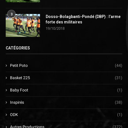
3
Dosso-Bolagbanti-Pondé (DBP) : l’arme
forte des militaires
19/10/2018
CATÉGORIES
Petit Poto
(44)
Basket 225
(31)
Baby Foot
(1)
Inspirés
(38)
ODK
(1)
Autres Productions
(372)