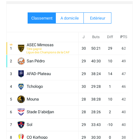
Classement
A domicile
Extèrieur
J
Buts
Diff
PTS
V
ASEC Mimosas
1
30
50:21
29
62
19
Titre gagné
Ligue des Champions de la CAF
San Pédro
2
29
40:30
10
49
13
AFAD-Plateau
3
29
38:24
14
47
13
Tchologo
4
30
29:28
1
46
12
Mouna
5
28
38:28
10
42
12
Stade D'abidjan
6
28
28:26
2
40
11
Sol
7
29
33:43
-10
40
12
CO Korhogo
8
29
30:30
0
38
10