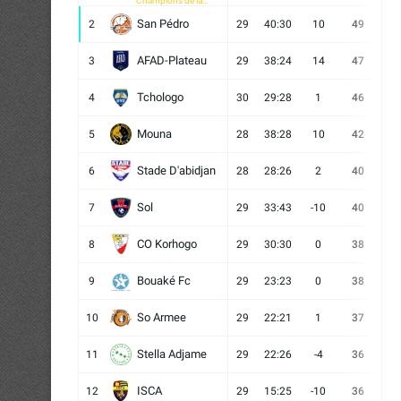
Champions de la
CAF
San Pédro
2
29
40:30
10
49
13
AFAD-Plateau
3
29
38:24
14
47
13
Tchologo
4
30
29:28
1
46
12
Mouna
5
28
38:28
10
42
12
Stade D'abidjan
6
28
28:26
2
40
11
Sol
7
29
33:43
-10
40
12
CO Korhogo
8
29
30:30
0
38
10
Bouaké Fc
9
29
23:23
0
38
9
So Armee
10
29
22:21
1
37
9
Stella Adjame
11
29
22:26
-4
36
9
ISCA
12
29
15:25
-10
36
10