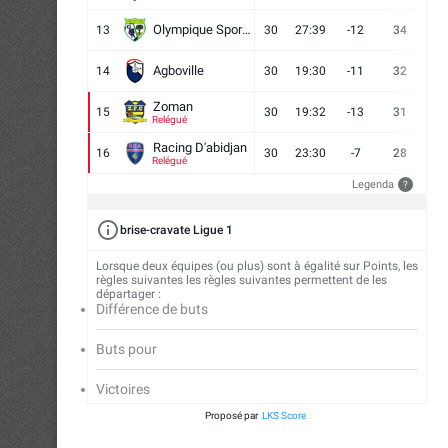
Olympique Sport d'Abobo FC
13
30
27:39
-12
34
9
Agboville
14
30
19:30
-11
32
7
Zoman
15
30
19:32
-13
31
7
Relégué
Racing D'abidjan
16
30
23:30
-7
28
6
Relégué
Legenda
?
brise-cravate Ligue 1
Lorsque deux équipes (ou plus) sont à égalité sur Points, les
règles suivantes les règles suivantes permettent de les
départager :
Différence de buts
Buts pour
Victoires
Proposé par
LKS Score