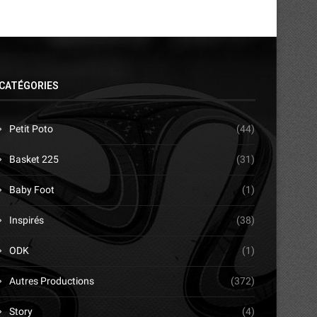
CATÉGORIES
Petit Poto
(44)
Basket 225
(31)
Baby Foot
(1)
Inspirés
(38)
ODK
(1)
Autres Productions
(372)
Story
(4)