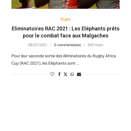
Rugby
Eliminatoires RAC 2021 : Les Eléphants prêts
pour le combat face aux Malgaches
08/07/2021
0 commentaires
542 Vues
Pour leur seconde sortie des éliminatoires du Rugby Africa
Cup (RAC 2021), les Eléphants sont …
N
D
Forme
D
N
V
V
D
5
6