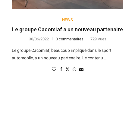
NEWS
Le groupe Cacomiaf a un nouveau partenaire
30/06/2022
0 commentaires
729 Vues
Le groupe Cacomiaf, beaucoup impliqué dans le sport
automobile, a un nouveau partenaire. Le contenu …
N
D
Forme
D
N
V
V
D
5
6