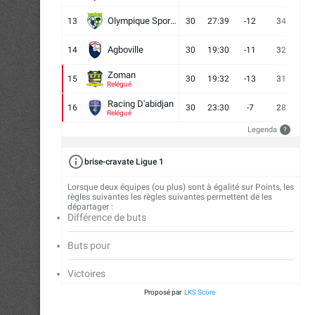
Olympique Sport d'Abobo FC
13
30
27:39
-12
34
9
Agboville
14
30
19:30
-11
32
7
Zoman
15
30
19:32
-13
31
7
Relégué
Racing D'abidjan
16
30
23:30
-7
28
6
Relégué
Legenda
?
brise-cravate Ligue 1
Lorsque deux équipes (ou plus) sont à égalité sur Points, les
règles suivantes les règles suivantes permettent de les
départager :
Différence de buts
Buts pour
Victoires
Proposé par
LKS Score