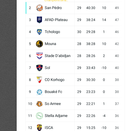
Champions de la
CAF
San Pédro
2
29
40:30
10
49
13
AFAD-Plateau
3
29
38:24
14
47
13
Tchologo
4
30
29:28
1
46
12
Mouna
5
28
38:28
10
42
12
Stade D'abidjan
6
28
28:26
2
40
11
Sol
7
29
33:43
-10
40
12
CO Korhogo
8
29
30:30
0
38
10
Bouaké Fc
9
29
23:23
0
38
9
So Armee
10
29
22:21
1
37
9
Stella Adjame
11
29
22:26
-4
36
9
ISCA
12
29
15:25
-10
36
10