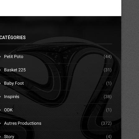
CATÉGORIES
Petit Poto
(44)
Basket 225
(31)
Baby Foot
(1)
Inspirés
(38)
ODK
(1)
Autres Productions
(372)
Story
(4)