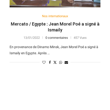
Nos internationaux
Mercato / Egypte : Jean Morel Poé a signé à
Ismaily
13/01/2022
0 commentaires
457 Vues
En provenance de Dinamo Minsk, Jean Morel Poé a signé à
Ismaily en Egypte. Après …
N
D
Forme
D
N
V
V
D
5
6