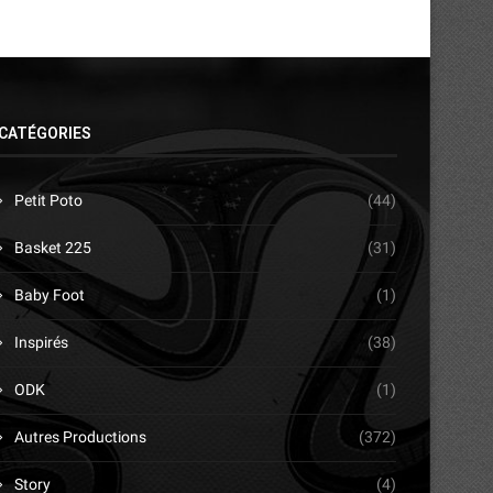
CATÉGORIES
Petit Poto
(44)
Basket 225
(31)
Baby Foot
(1)
Inspirés
(38)
ODK
(1)
Autres Productions
(372)
Story
(4)