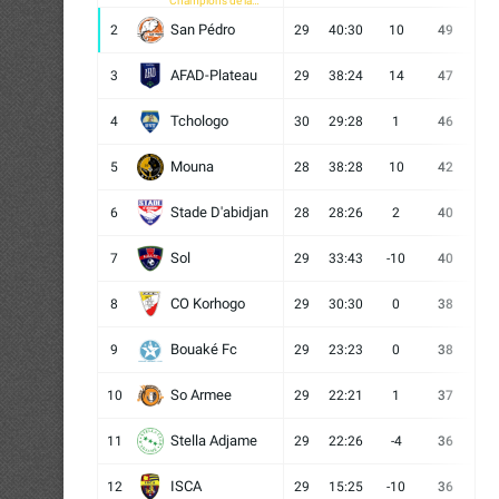
Champions de la
CAF
San Pédro
2
29
40:30
10
49
13
AFAD-Plateau
3
29
38:24
14
47
13
Tchologo
4
30
29:28
1
46
12
Mouna
5
28
38:28
10
42
12
Stade D'abidjan
6
28
28:26
2
40
11
Sol
7
29
33:43
-10
40
12
CO Korhogo
8
29
30:30
0
38
10
Bouaké Fc
9
29
23:23
0
38
9
So Armee
10
29
22:21
1
37
9
Stella Adjame
11
29
22:26
-4
36
9
ISCA
12
29
15:25
-10
36
10