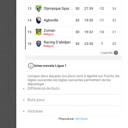
Olympique Sport d'Abobo FC
13
30
27:39
-12
34
9
Agboville
14
30
19:30
-11
32
7
Zoman
15
30
19:32
-13
31
7
Relégué
Racing D'abidjan
16
30
23:30
-7
28
6
Relégué
Legenda
?
brise-cravate Ligue 1
Lorsque deux équipes (ou plus) sont à égalité sur Points, les
règles suivantes les règles suivantes permettent de les
départager :
Différence de buts
Buts pour
Victoires
Proposé par
LKS Score