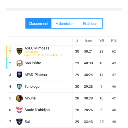
Classement
A domicile
Extèrieur
J
Buts
Diff
PTS
V
ASEC Mimosas
1
30
50:21
29
62
19
Titre gagné
Ligue des Champions de la CAF
San Pédro
2
29
40:30
10
49
13
AFAD-Plateau
3
29
38:24
14
47
13
Tchologo
4
30
29:28
1
46
12
Mouna
5
28
38:28
10
42
12
Stade D'abidjan
6
28
28:26
2
40
11
Sol
7
29
33:43
-10
40
12