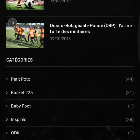
15/02/2019
3
Dosso-Bolagbanti-Pondé (DBP) : l’arme
forte des militaires
19/10/2018
CATÉGORIES
Petit Poto
(44)
Basket 225
(31)
Baby Foot
(1)
Inspirés
(38)
ODK
(1)