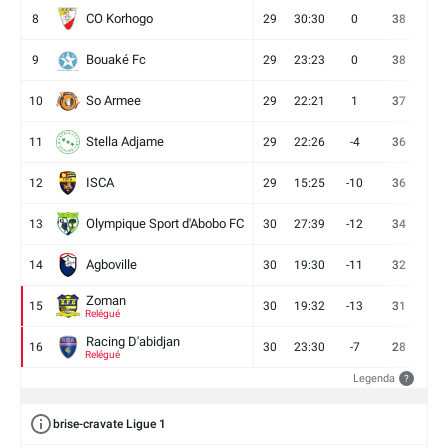
CO Korhogo
8
29
30:30
0
38
10
Bouaké Fc
9
29
23:23
0
38
9
So Armee
10
29
22:21
1
37
9
Stella Adjame
11
29
22:26
-4
36
9
ISCA
12
29
15:25
-10
36
10
Olympique Sport d'Abobo FC
13
30
27:39
-12
34
9
Agboville
14
30
19:30
-11
32
7
Zoman
15
30
19:32
-13
31
7
Relégué
Racing D'abidjan
16
30
23:30
-7
28
6
Relégué
Legenda
?
brise-cravate Ligue 1