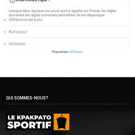
brise-cravate Ligue 1
Lorsque deux équipes (ou plus) sont à égalité sur Points, les règles
suivantes les règles suivantes permettent de les départager :
Différence de buts
Buts pour
Victoires
Proposé par
LKS Score
QUI SOMMES-NOUS?