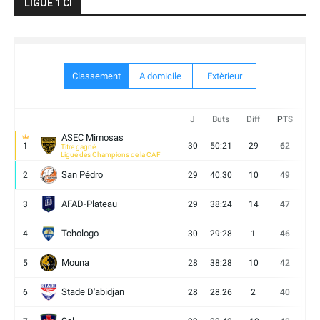
LIGUE 1 CI
Classement
A domicile
Extèrieur
J
Buts
Diff
PTS
V
ASEC Mimosas
1
30
50:21
29
62
19
Titre gagné
Ligue des Champions de la CAF
San Pédro
2
29
40:30
10
49
13
AFAD-Plateau
3
29
38:24
14
47
13
Tchologo
4
30
29:28
1
46
12
Mouna
5
28
38:28
10
42
12
Stade D'abidjan
6
28
28:26
2
40
11