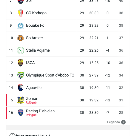
Sol
7
29
33:43
-10
40
12
CO Korhogo
8
29
30:30
0
38
10
Bouaké Fc
9
29
23:23
0
38
9
So Armee
10
29
22:21
1
37
9
Stella Adjame
11
29
22:26
-4
36
9
ISCA
12
29
15:25
-10
36
10
Olympique Sport d'Abobo FC
13
30
27:39
-12
34
9
Agboville
14
30
19:30
-11
32
7
Zoman
15
30
19:32
-13
31
7
Relégué
Racing D'abidjan
16
30
23:30
-7
28
6
Relégué
Legenda
?