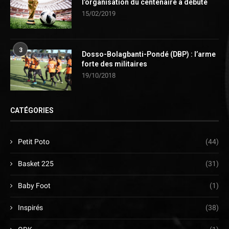
l’organisation du centenaire a débuté
15/02/2019
3
Dosso-Bolagbanti-Pondé (DBP) : l’arme
forte des militaires
19/10/2018
CATÉGORIES
Petit Poto
(44)
Basket 225
(31)
Baby Foot
(1)
Inspirés
(38)