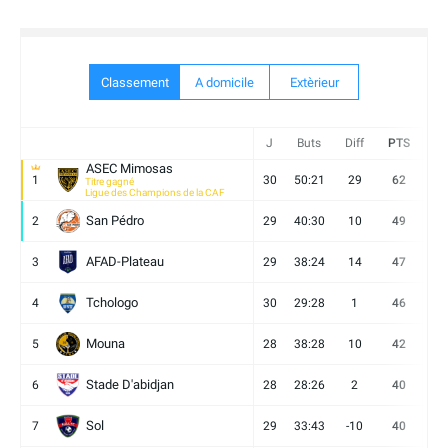
Classement
A domicile
Extèrieur
J
Buts
Diff
PTS
V
ASEC Mimosas
1
30
50:21
29
62
19
Titre gagné
Ligue des Champions de la CAF
San Pédro
2
29
40:30
10
49
13
AFAD-Plateau
3
29
38:24
14
47
13
Tchologo
4
30
29:28
1
46
12
Mouna
5
28
38:28
10
42
12
Stade D'abidjan
6
28
28:26
2
40
11
Sol
7
29
33:43
-10
40
12