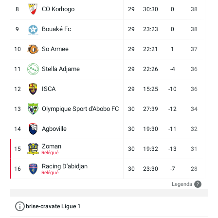
CO Korhogo
8
29
30:30
0
38
10
Bouaké Fc
9
29
23:23
0
38
9
So Armee
10
29
22:21
1
37
9
Stella Adjame
11
29
22:26
-4
36
9
ISCA
12
29
15:25
-10
36
10
Olympique Sport d'Abobo FC
13
30
27:39
-12
34
9
Agboville
14
30
19:30
-11
32
7
Zoman
15
30
19:32
-13
31
7
Relégué
Racing D'abidjan
16
30
23:30
-7
28
6
Relégué
Legenda
?
brise-cravate Ligue 1