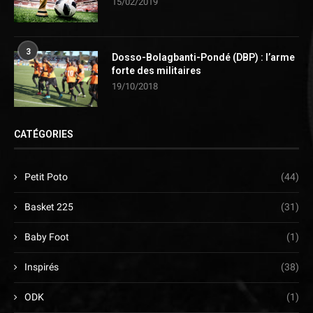
15/02/2019
3
Dosso-Bolagbanti-Pondé (DBP) : l’arme
forte des militaires
19/10/2018
CATÉGORIES
Petit Poto
(44)
Basket 225
(31)
Baby Foot
(1)
Inspirés
(38)
ODK
(1)