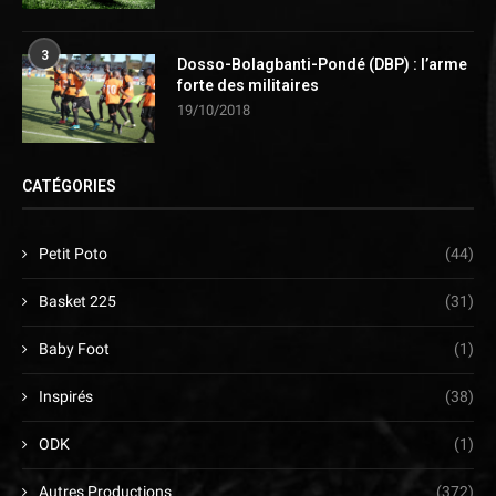
3
Dosso-Bolagbanti-Pondé (DBP) : l’arme
forte des militaires
19/10/2018
CATÉGORIES
Petit Poto
(44)
Basket 225
(31)
Baby Foot
(1)
Inspirés
(38)
ODK
(1)
Autres Productions
(372)