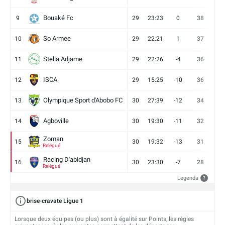
Bouaké Fc
9
29
23:23
0
38
9
So Armee
10
29
22:21
1
37
9
Stella Adjame
11
29
22:26
-4
36
9
ISCA
12
29
15:25
-10
36
10
Olympique Sport d'Abobo FC
13
30
27:39
-12
34
9
Agboville
14
30
19:30
-11
32
7
Zoman
15
30
19:32
-13
31
7
Relégué
Racing D'abidjan
16
30
23:30
-7
28
6
Relégué
Legenda
?
brise-cravate Ligue 1
Lorsque deux équipes (ou plus) sont à égalité sur Points, les règles