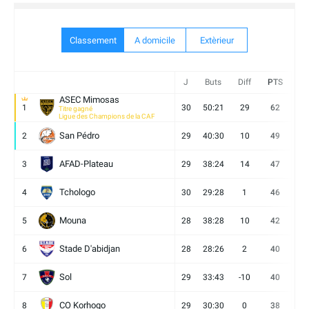
Classement
A domicile
Extèrieur
J
Buts
Diff
PTS
V
ASEC Mimosas
1
30
50:21
29
62
19
Titre gagné
Ligue des Champions de la CAF
San Pédro
2
29
40:30
10
49
13
AFAD-Plateau
3
29
38:24
14
47
13
Tchologo
4
30
29:28
1
46
12
Mouna
5
28
38:28
10
42
12
Stade D'abidjan
6
28
28:26
2
40
11
Sol
7
29
33:43
-10
40
12
CO Korhogo
8
29
30:30
0
38
10