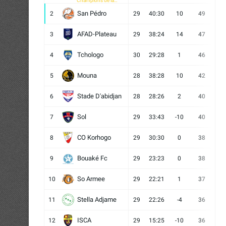
Champions de la
CAF
San Pédro
2
29
40:30
10
49
13
AFAD-Plateau
3
29
38:24
14
47
13
Tchologo
4
30
29:28
1
46
12
Mouna
5
28
38:28
10
42
12
Stade D'abidjan
6
28
28:26
2
40
11
Sol
7
29
33:43
-10
40
12
CO Korhogo
8
29
30:30
0
38
10
Bouaké Fc
9
29
23:23
0
38
9
So Armee
10
29
22:21
1
37
9
Stella Adjame
11
29
22:26
-4
36
9
ISCA
12
29
15:25
-10
36
10