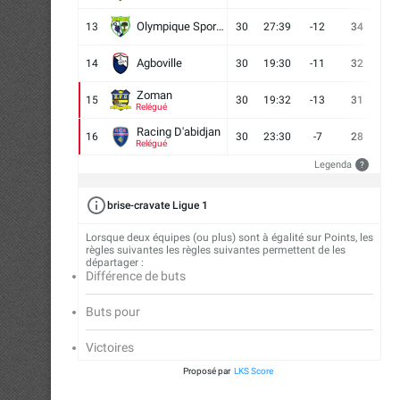
Olympique Sport d'Abobo FC
13
30
27:39
-12
34
9
Agboville
14
30
19:30
-11
32
7
Zoman
15
30
19:32
-13
31
7
Relégué
Racing D'abidjan
16
30
23:30
-7
28
6
Relégué
Legenda
?
brise-cravate Ligue 1
Lorsque deux équipes (ou plus) sont à égalité sur Points, les
règles suivantes les règles suivantes permettent de les
départager :
Différence de buts
Buts pour
Victoires
Proposé par
LKS Score