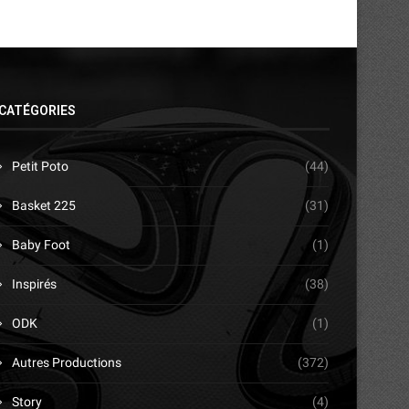
CATÉGORIES
Petit Poto
(44)
Basket 225
(31)
Baby Foot
(1)
Inspirés
(38)
ODK
(1)
Autres Productions
(372)
Story
(4)