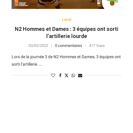
Local
N2 Hommes et Dames : 3 équipes ont sorti
l’artillerie lourde
03/03/2022
0 commentaires
417 Vues
Lors de la journée 3 de N2 Hommes et Dames, 3 équipes ont
sorti l’artillerie. …
N
D
Forme
D
N
V
V
D
5
6