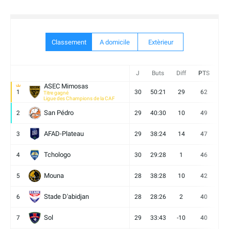
Classement
A domicile
Extèrieur
J
Buts
Diff
PTS
V
ASEC Mimosas
1
30
50:21
29
62
19
Titre gagné
Ligue des Champions de la CAF
San Pédro
2
29
40:30
10
49
13
AFAD-Plateau
3
29
38:24
14
47
13
Tchologo
4
30
29:28
1
46
12
Mouna
5
28
38:28
10
42
12
Stade D'abidjan
6
28
28:26
2
40
11
Sol
7
29
33:43
-10
40
12