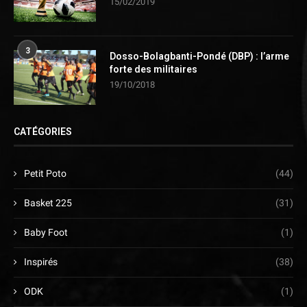
15/02/2019
3
Dosso-Bolagbanti-Pondé (DBP) : l’arme
forte des militaires
19/10/2018
CATÉGORIES
Petit Poto
(44)
Basket 225
(31)
Baby Foot
(1)
Inspirés
(38)
ODK
(1)