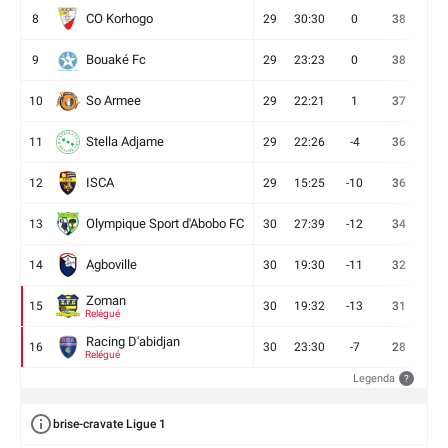
CO Korhogo
8
29
30:30
0
38
10
Bouaké Fc
9
29
23:23
0
38
9
So Armee
10
29
22:21
1
37
9
Stella Adjame
11
29
22:26
-4
36
9
ISCA
12
29
15:25
-10
36
10
Olympique Sport d'Abobo FC
13
30
27:39
-12
34
9
Agboville
14
30
19:30
-11
32
7
Zoman
15
30
19:32
-13
31
7
Relégué
Racing D'abidjan
16
30
23:30
-7
28
6
Relégué
Legenda
?
brise-cravate Ligue 1