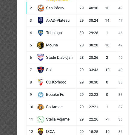
Champions de la
CAF
San Pédro
2
29
40:30
10
49
13
AFAD-Plateau
3
29
38:24
14
47
13
Tchologo
4
30
29:28
1
46
12
Mouna
5
28
38:28
10
42
12
Stade D'abidjan
6
28
28:26
2
40
11
Sol
7
29
33:43
-10
40
12
CO Korhogo
8
29
30:30
0
38
10
Bouaké Fc
9
29
23:23
0
38
9
So Armee
10
29
22:21
1
37
9
Stella Adjame
11
29
22:26
-4
36
9
ISCA
12
29
15:25
-10
36
10