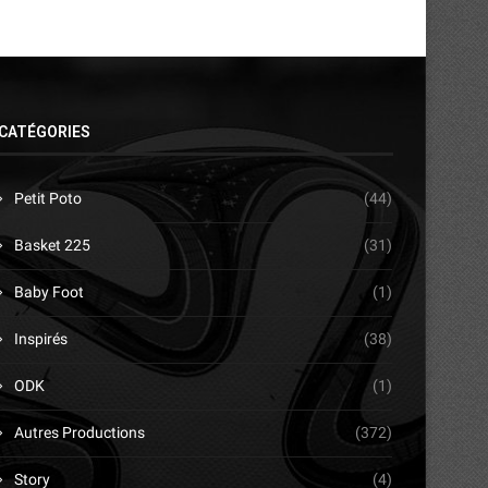
CATÉGORIES
Petit Poto
(44)
Basket 225
(31)
Baby Foot
(1)
Inspirés
(38)
ODK
(1)
Autres Productions
(372)
Story
(4)