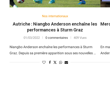
Nos internationaux
Autriche : Niangbo Anderson enchaîne les
Merc
performances à Sturm Graz
01/03/2022
0 commentaires
409 Vues
Niangbo Anderson enchaîne les performances à Sturm
En ma
Graz. Depuis sa première apparition sous ses nouvelles …
Anders
N
D
Forme
D
N
V
V
D
5
6