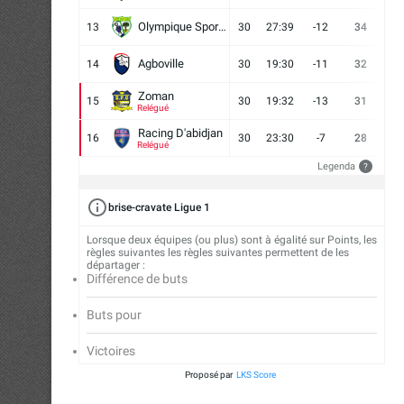
Olympique Sport d'Abobo FC
13
30
27:39
-12
34
9
Agboville
14
30
19:30
-11
32
7
Zoman
15
30
19:32
-13
31
7
Relégué
Racing D'abidjan
16
30
23:30
-7
28
6
Relégué
Legenda
?
brise-cravate Ligue 1
Lorsque deux équipes (ou plus) sont à égalité sur Points, les
règles suivantes les règles suivantes permettent de les
départager :
Différence de buts
Buts pour
Victoires
Proposé par
LKS Score