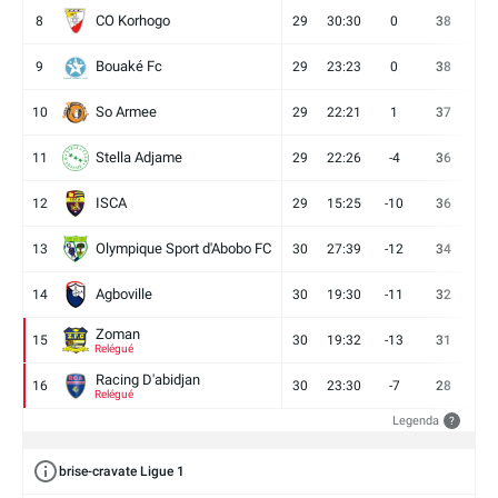
CO Korhogo
8
29
30:30
0
38
10
Bouaké Fc
9
29
23:23
0
38
9
So Armee
10
29
22:21
1
37
9
Stella Adjame
11
29
22:26
-4
36
9
ISCA
12
29
15:25
-10
36
10
Olympique Sport d'Abobo FC
13
30
27:39
-12
34
9
Agboville
14
30
19:30
-11
32
7
Zoman
15
30
19:32
-13
31
7
Relégué
Racing D'abidjan
16
30
23:30
-7
28
6
Relégué
Legenda
?
brise-cravate Ligue 1