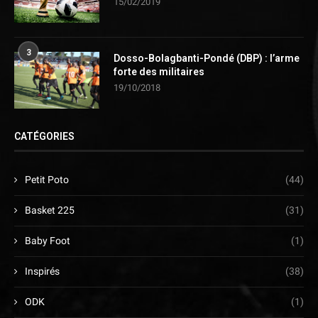
15/02/2019
3
Dosso-Bolagbanti-Pondé (DBP) : l’arme
forte des militaires
19/10/2018
CATÉGORIES
Petit Poto
(44)
Basket 225
(31)
Baby Foot
(1)
Inspirés
(38)
ODK
(1)