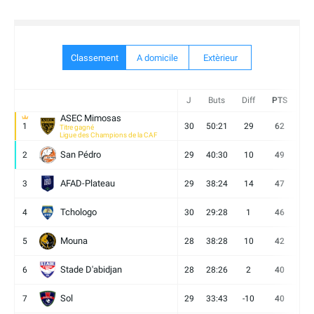
Classement
A domicile
Extèrieur
J
Buts
Diff
PTS
V
ASEC Mimosas
1
30
50:21
29
62
19
Titre gagné
Ligue des Champions de la CAF
San Pédro
2
29
40:30
10
49
13
AFAD-Plateau
3
29
38:24
14
47
13
Tchologo
4
30
29:28
1
46
12
Mouna
5
28
38:28
10
42
12
Stade D'abidjan
6
28
28:26
2
40
11
Sol
7
29
33:43
-10
40
12