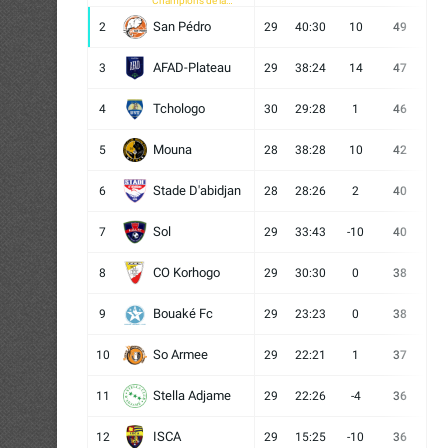
Champions de la
CAF
San Pédro
2
29
40:30
10
49
13
AFAD-Plateau
3
29
38:24
14
47
13
Tchologo
4
30
29:28
1
46
12
Mouna
5
28
38:28
10
42
12
Stade D'abidjan
6
28
28:26
2
40
11
Sol
7
29
33:43
-10
40
12
CO Korhogo
8
29
30:30
0
38
10
Bouaké Fc
9
29
23:23
0
38
9
So Armee
10
29
22:21
1
37
9
Stella Adjame
11
29
22:26
-4
36
9
ISCA
12
29
15:25
-10
36
10