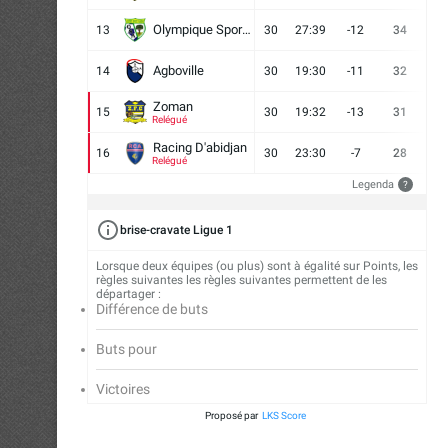
Olympique Sport d'Abobo FC
13
30
27:39
-12
34
9
Agboville
14
30
19:30
-11
32
7
Zoman
15
30
19:32
-13
31
7
Relégué
Racing D'abidjan
16
30
23:30
-7
28
6
Relégué
Legenda
?
brise-cravate Ligue 1
Lorsque deux équipes (ou plus) sont à égalité sur Points, les
règles suivantes les règles suivantes permettent de les
départager :
Différence de buts
Buts pour
Victoires
Proposé par
LKS Score