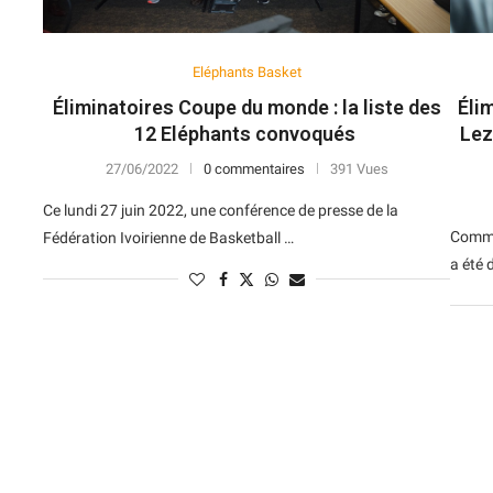
Eléphants Basket
Éliminatoires Coupe du monde : la liste des
Éli
12 Eléphants convoqués
Lez
27/06/2022
0 commentaires
391 Vues
Ce lundi 27 juin 2022, une conférence de presse de la
Commun
Fédération Ivoirienne de Basketball …
a été 
N
D
Forme
D
N
V
V
D
5
6