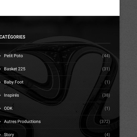
CATÉGORIES
Petit Poto
(44)
Basket 225
(31)
Baby Foot
(1)
Inspirés
(38)
ODK
(1)
Autres Productions
(372)
Story
(4)