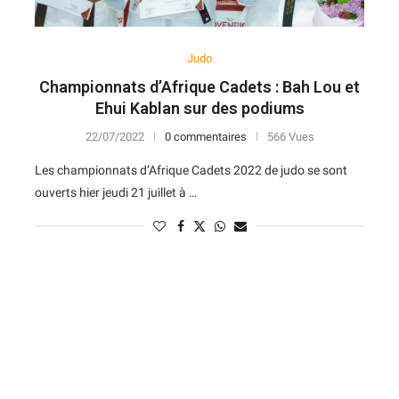
Judo
Championnats d’Afrique Cadets : Bah Lou et
Ehui Kablan sur des podiums
22/07/2022
0 commentaires
566 Vues
Les championnats d’Afrique Cadets 2022 de judo se sont
ouverts hier jeudi 21 juillet à …
N
D
Forme
D
N
V
V
D
5
6