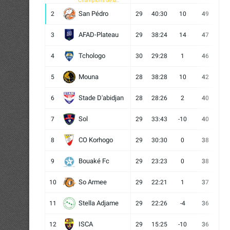
Champions de la
CAF
San Pédro
2
29
40:30
10
49
13
AFAD-Plateau
3
29
38:24
14
47
13
Tchologo
4
30
29:28
1
46
12
Mouna
5
28
38:28
10
42
12
Stade D'abidjan
6
28
28:26
2
40
11
Sol
7
29
33:43
-10
40
12
CO Korhogo
8
29
30:30
0
38
10
Bouaké Fc
9
29
23:23
0
38
9
So Armee
10
29
22:21
1
37
9
Stella Adjame
11
29
22:26
-4
36
9
ISCA
12
29
15:25
-10
36
10