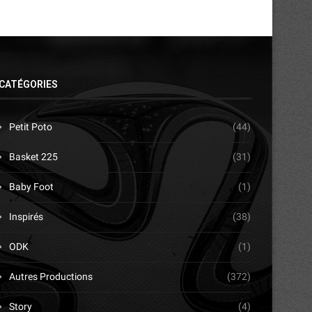
CATÉGORIES
Petit Poto
(44)
Basket 225
(31)
Baby Foot
(1)
Inspirés
(38)
ODK
(1)
Autres Productions
(372)
Story
(4)