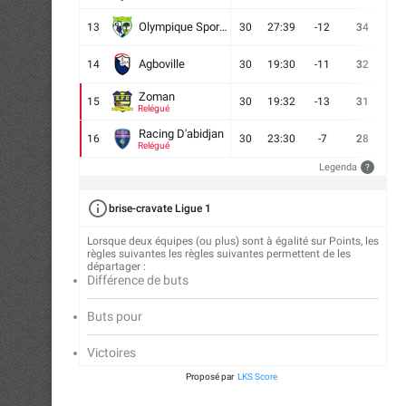
Olympique Sport d'Abobo FC
13
30
27:39
-12
34
9
Agboville
14
30
19:30
-11
32
7
Zoman
15
30
19:32
-13
31
7
Relégué
Racing D'abidjan
16
30
23:30
-7
28
6
Relégué
Legenda
?
brise-cravate Ligue 1
Lorsque deux équipes (ou plus) sont à égalité sur Points, les
règles suivantes les règles suivantes permettent de les
départager :
Différence de buts
Buts pour
Victoires
Proposé par
LKS Score