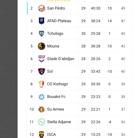
Champions de la
CAF
San Pédro
2
29
40:30
10
49
13
AFAD-Plateau
3
29
38:24
14
47
13
Tchologo
4
30
29:28
1
46
12
Mouna
5
28
38:28
10
42
12
Stade D'abidjan
6
28
28:26
2
40
11
Sol
7
29
33:43
-10
40
12
CO Korhogo
8
29
30:30
0
38
10
Bouaké Fc
9
29
23:23
0
38
9
So Armee
10
29
22:21
1
37
9
Stella Adjame
11
29
22:26
-4
36
9
ISCA
12
29
15:25
-10
36
10