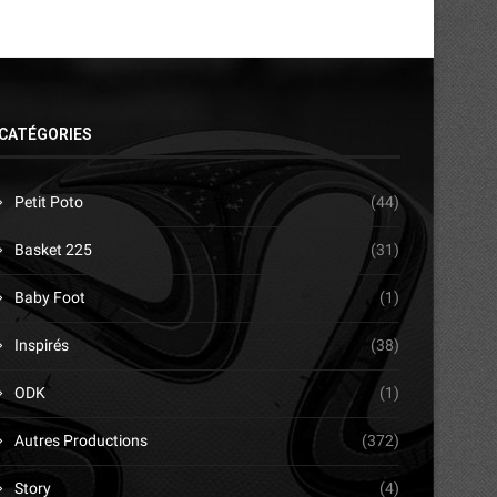
CATÉGORIES
Petit Poto
(44)
Basket 225
(31)
Baby Foot
(1)
Inspirés
(38)
ODK
(1)
Autres Productions
(372)
Story
(4)