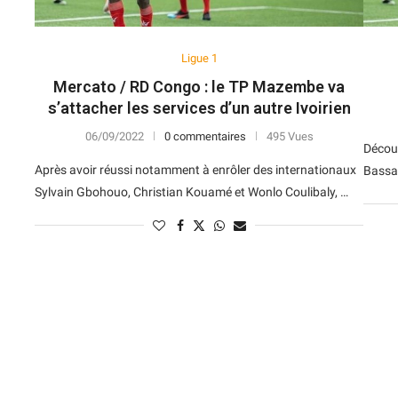
Ligue 1
Mercato / RD Congo : le TP Mazembe va
s’attacher les services d’un autre Ivoirien
06/09/2022
0 commentaires
495 Vues
Découv
Après avoir réussi notamment à enrôler des internationaux
Bassa
Sylvain Gbohouo, Christian Kouamé et Wonlo Coulibaly, …
N
D
Forme
D
N
V
V
D
5
6