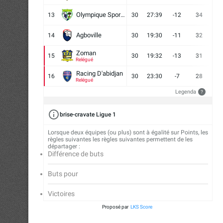
Olympique Sport d'Abobo FC
13
30
27:39
-12
34
9
Agboville
14
30
19:30
-11
32
7
Zoman
15
30
19:32
-13
31
7
Relégué
Racing D'abidjan
16
30
23:30
-7
28
6
Relégué
Legenda
?
brise-cravate Ligue 1
Lorsque deux équipes (ou plus) sont à égalité sur Points, les
règles suivantes les règles suivantes permettent de les
départager :
Différence de buts
Buts pour
Victoires
Proposé par
LKS Score