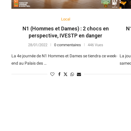
Local
N1 (Hommes et Dames) : 2 chocs en
N
perspective, IVESTP en danger
28/01/2022
0 commentaires
446 Vues
La 4e journée de N1 Hommes et Dames se tiendra ce week-
La jo
end au Palais des …
samedi
N
D
Forme
D
N
V
V
D
5
6