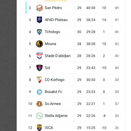
Champions de la
CAF
San Pédro
2
29
40:30
10
49
13
AFAD-Plateau
3
29
38:24
14
47
13
Tchologo
4
30
29:28
1
46
12
Mouna
5
28
38:28
10
42
12
Stade D'abidjan
6
28
28:26
2
40
11
Sol
7
29
33:43
-10
40
12
CO Korhogo
8
29
30:30
0
38
10
Bouaké Fc
9
29
23:23
0
38
9
So Armee
10
29
22:21
1
37
9
Stella Adjame
11
29
22:26
-4
36
9
ISCA
12
29
15:25
-10
36
10