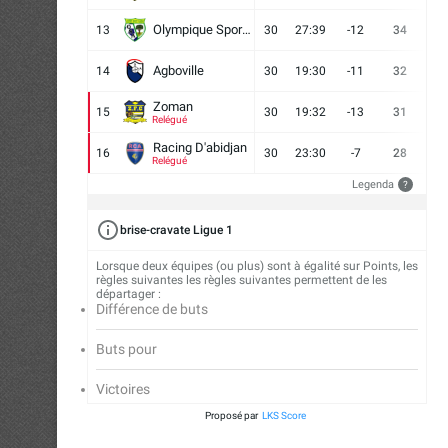
Olympique Sport d'Abobo FC
13
30
27:39
-12
34
9
Agboville
14
30
19:30
-11
32
7
Zoman
15
30
19:32
-13
31
7
Relégué
Racing D'abidjan
16
30
23:30
-7
28
6
Relégué
Legenda
?
brise-cravate Ligue 1
Lorsque deux équipes (ou plus) sont à égalité sur Points, les
règles suivantes les règles suivantes permettent de les
départager :
Différence de buts
Buts pour
Victoires
Proposé par
LKS Score