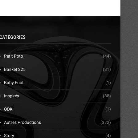
CATÉGORIES
Petit Poto
(44)
Basket 225
(31)
Baby Foot
(1)
Inspirés
(38)
ODK
(1)
Autres Productions
(372)
Story
(4)