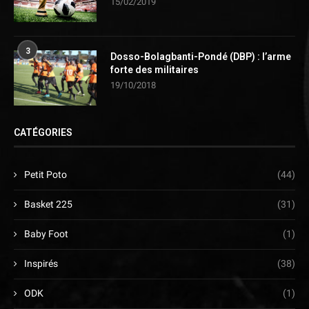
15/02/2019
3
Dosso-Bolagbanti-Pondé (DBP) : l’arme
forte des militaires
19/10/2018
CATÉGORIES
Petit Poto
(44)
Basket 225
(31)
Baby Foot
(1)
Inspirés
(38)
ODK
(1)