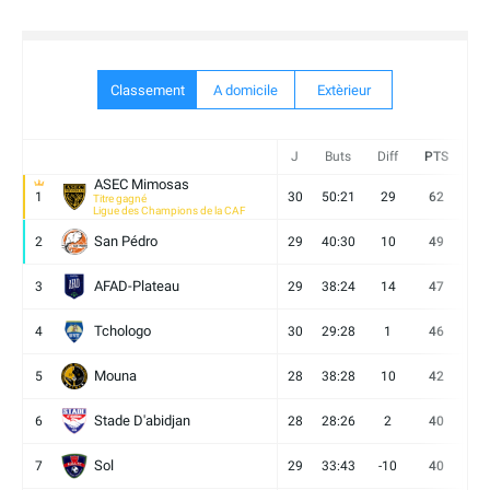
Classement
A domicile
Extèrieur
J
Buts
Diff
PTS
V
ASEC Mimosas
1
30
50:21
29
62
19
Titre gagné
Ligue des Champions de la CAF
San Pédro
2
29
40:30
10
49
13
AFAD-Plateau
3
29
38:24
14
47
13
Tchologo
4
30
29:28
1
46
12
Mouna
5
28
38:28
10
42
12
Stade D'abidjan
6
28
28:26
2
40
11
Sol
7
29
33:43
-10
40
12