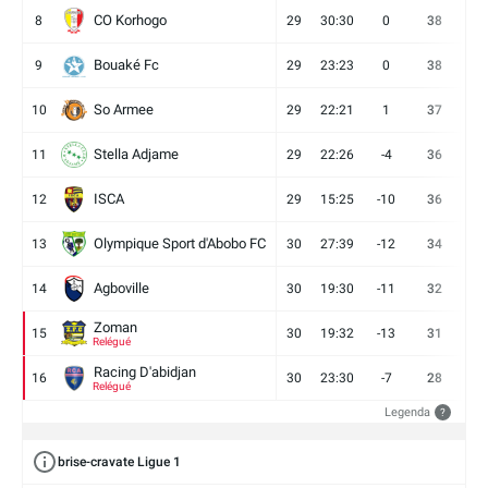
CO Korhogo
8
29
30:30
0
38
10
Bouaké Fc
9
29
23:23
0
38
9
So Armee
10
29
22:21
1
37
9
Stella Adjame
11
29
22:26
-4
36
9
ISCA
12
29
15:25
-10
36
10
Olympique Sport d'Abobo FC
13
30
27:39
-12
34
9
Agboville
14
30
19:30
-11
32
7
Zoman
15
30
19:32
-13
31
7
Relégué
Racing D'abidjan
16
30
23:30
-7
28
6
Relégué
Legenda
?
brise-cravate Ligue 1