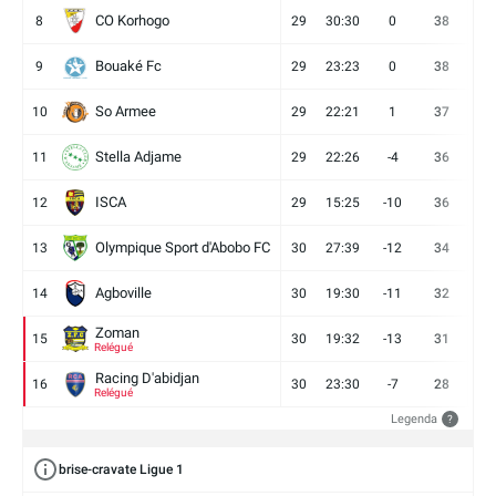
CO Korhogo
8
29
30:30
0
38
10
Bouaké Fc
9
29
23:23
0
38
9
So Armee
10
29
22:21
1
37
9
Stella Adjame
11
29
22:26
-4
36
9
ISCA
12
29
15:25
-10
36
10
Olympique Sport d'Abobo FC
13
30
27:39
-12
34
9
Agboville
14
30
19:30
-11
32
7
Zoman
15
30
19:32
-13
31
7
Relégué
Racing D'abidjan
16
30
23:30
-7
28
6
Relégué
Legenda
?
brise-cravate Ligue 1