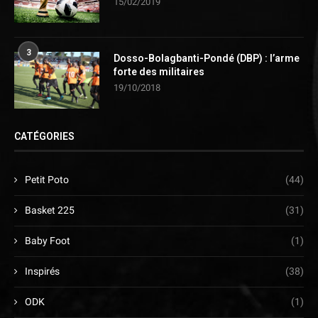
15/02/2019
3
Dosso-Bolagbanti-Pondé (DBP) : l’arme
forte des militaires
19/10/2018
CATÉGORIES
Petit Poto
(44)
Basket 225
(31)
Baby Foot
(1)
Inspirés
(38)
ODK
(1)