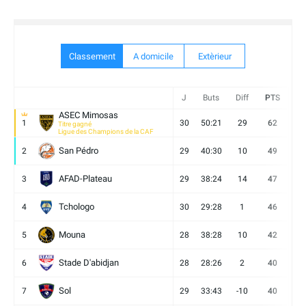
Classement
A domicile
Extèrieur
J
Buts
Diff
PTS
V
ASEC Mimosas
1
30
50:21
29
62
19
Titre gagné
Ligue des Champions de la CAF
San Pédro
2
29
40:30
10
49
13
AFAD-Plateau
3
29
38:24
14
47
13
Tchologo
4
30
29:28
1
46
12
Mouna
5
28
38:28
10
42
12
Stade D'abidjan
6
28
28:26
2
40
11
Sol
7
29
33:43
-10
40
12