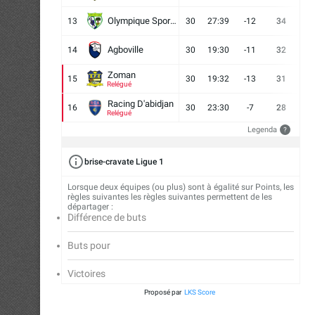
Olympique Sport d'Abobo FC
13
30
27:39
-12
34
9
Agboville
14
30
19:30
-11
32
7
Zoman
15
30
19:32
-13
31
7
Relégué
Racing D'abidjan
16
30
23:30
-7
28
6
Relégué
Legenda
?
brise-cravate Ligue 1
Lorsque deux équipes (ou plus) sont à égalité sur Points, les
règles suivantes les règles suivantes permettent de les
départager :
Différence de buts
Buts pour
Victoires
Proposé par
LKS Score