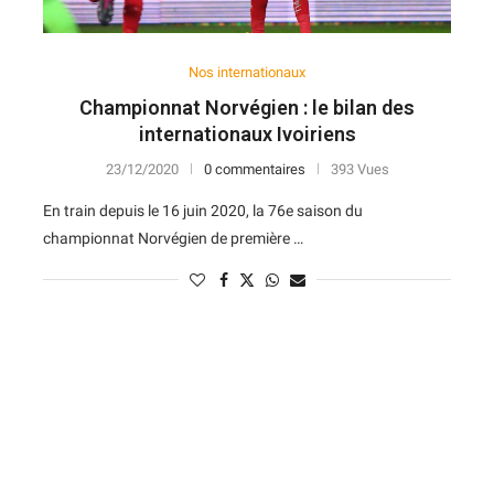
Nos internationaux
Championnat Norvégien : le bilan des
internationaux Ivoiriens
23/12/2020
0 commentaires
393 Vues
En train depuis le 16 juin 2020, la 76e saison du
championnat Norvégien de première …
N
D
Forme
D
N
V
V
D
5
6