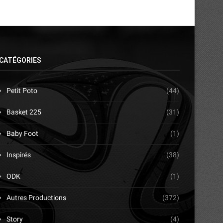
CATÉGORIES
Petit Poto
(44)
Basket 225
(31)
Baby Foot
(1)
Inspirés
(38)
ODK
(1)
Autres Productions
(372)
Story
(4)