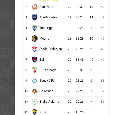
Champions de la
CAF
San Pédro
2
29
40:30
10
49
13
AFAD-Plateau
3
29
38:24
14
47
13
Tchologo
4
30
29:28
1
46
12
Mouna
5
28
38:28
10
42
12
Stade D'abidjan
6
28
28:26
2
40
11
Sol
7
29
33:43
-10
40
12
CO Korhogo
8
29
30:30
0
38
10
Bouaké Fc
9
29
23:23
0
38
9
So Armee
10
29
22:21
1
37
9
Stella Adjame
11
29
22:26
-4
36
9
ISCA
12
29
15:25
-10
36
10